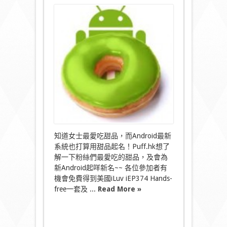
〈「百
人
祭」
送
大
禮
活
動
正
式
開
始！〉
中
知道女士最愛吃甜品，而Android最新
系統也打算用甜品起名！Puff.hk想了
解一下粉絲們最愛吃的甜品，及會為
新Android起咩新名~~ 各位參加者有
機會免費得到美國iLuv iEP374 Hands-
free一套及 ...
Read More »