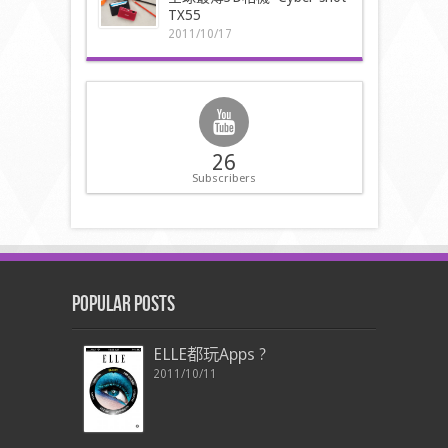
TX55
2011/10/17
26
Subscribers
Popular Posts
ELLE都玩Apps ?
2011/10/11