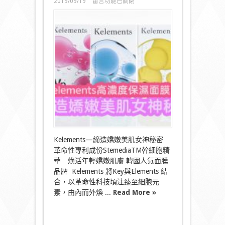
在
2019/09/19
留言功能已關閉
〈韓
國
熱
賣
Kelements
保
濕
面
膜
締
造
嬌
嫩
美
肌
女
Kelements—締造嬌嫩美肌女神秘密
神
革命性專利成份StemediaTM幹細胞精
秘
華 煥活年輕嬌嫩肌膚 韓國人氣面膜
密〉
中
品牌 Kelements 將Key與Elements 結
合，以革命性科技頃注臻至細胞元
素，由內而外煥 ...
Read More »