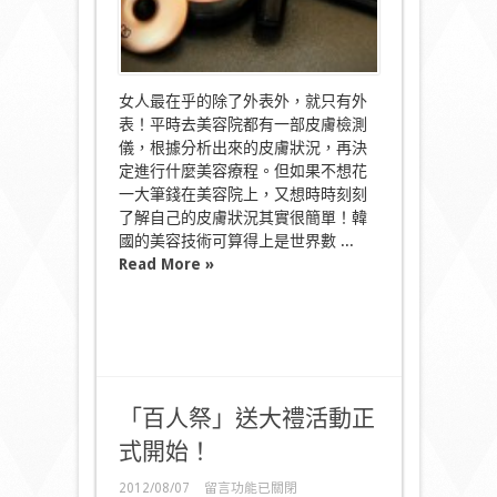
Beauty〉
中
女人最在乎的除了外表外，就只有外
表！平時去美容院都有一部皮膚檢測
儀，根據分析出來的皮膚狀況，再決
定進行什麼美容療程。但如果不想花
一大筆錢在美容院上，又想時時刻刻
了解自己的皮膚狀況其實很簡單！韓
國的美容技術可算得上是世界數 ...
Read More »
「百人祭」送大禮活動正
式開始！
在
2012/08/07
留言功能已關閉