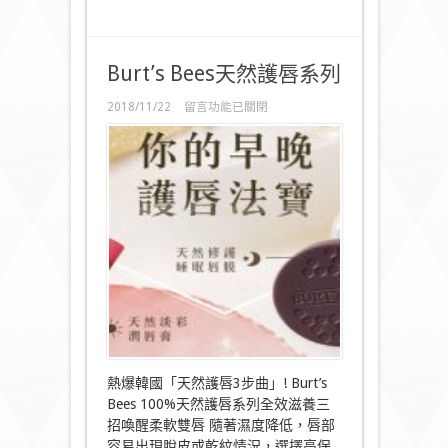
Burt’s Bees天然護唇系列
在
2018/11/22
留言功能已關閉
〈Burt’s
Bees
天
然
護
唇
系
列〉
中
熱爆韓國「天然護唇3步曲」! Burt’s
Bees 100%天然護唇系列全效滋養三
招喚醒柔軟雙唇 隨著濕度降低，唇部
容易出現脫皮或乾紋情況，選擇高保