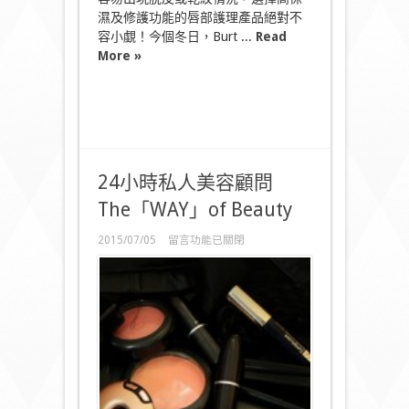
濕及修護功能的唇部護理產品絕對不
容小覷！今個冬日，Burt ...
Read
More »
24小時私人美容顧問
The「WAY」of Beauty
在
2015/07/05
留言功能已關閉
〈24
小
時
私
人
美
容
顧
問
The「WAY」
of