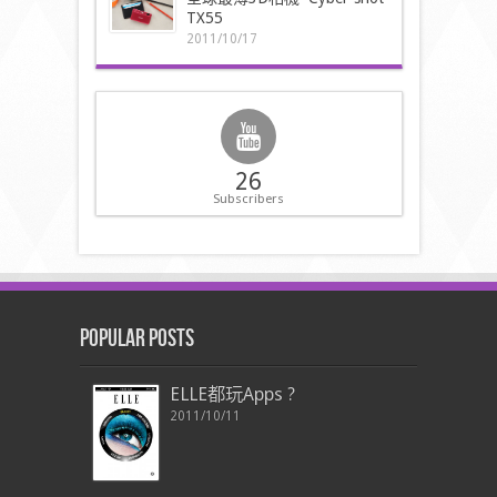
TX55
2011/10/17
26
Subscribers
Popular Posts
ELLE都玩Apps ?
2011/10/11