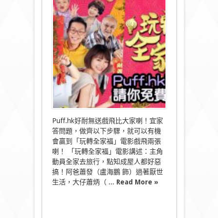
影
「玩
轉
全
家
福」
爆
笑
賀
歲〉
中
Puff.hk好耐無送戲飛比大家喇！宜家
答問題，做齊以下步驟，就可以有機
會贏到「玩轉全家福」電影戲飛兩張
喇！ 「玩轉全家福」電影講述：主角
動員全家去旅行，點知成屋人都好惡
搞！阿爸蕭發（盧海鵬 飾）過著厭世
生活，大仔蕭炳（ ...
Read More »