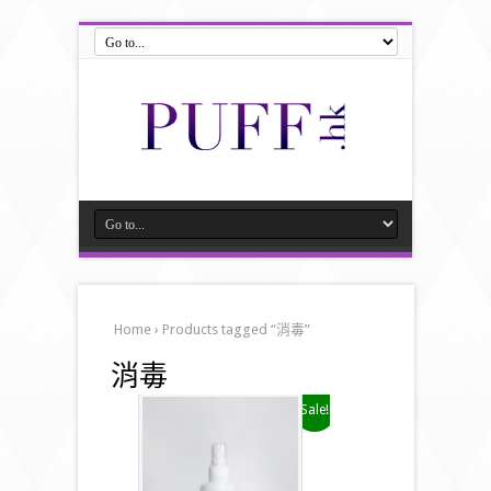
Home
› Products tagged “消毒”
消毒
Sale!