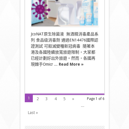
遊
防
護
首
選
〉
中
JcoNAT原生除菌液 無酒精消毒產品系
列 食品级消毒劑 通過EN14476國際認
證測試 可殺滅變種新冠病毒 隨著本
港及各國陸續放寬旅遊限制，大家都
已經計劃好出外旅遊。然而，各國再
現棘手Omicr ...
Read More »
1
2
3
4
5
»
Page 1 of 6
...
Last »