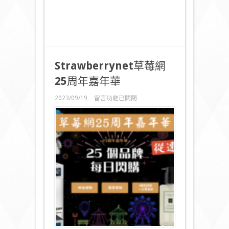
Strawberrynet
草莓網
25
周年嘉年華
在
2023/09/19
留言功能已關閉
〈
Strawberrynet
草
莓
網
25
周
年
嘉
年
華〉
中