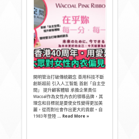
香
港
40
周
年‧
用
愛
延
續
美〉
中
開明管治打破傳統觀念 善用科技不斷
創新超前 引入人工智能 首創「自主空
間」 提升顧客體驗 承擔企業責任
Wacoal作為女性內衣的領導品牌，其
理念和目標就是要使女性變得更加美
麗，從而對社會作出更大的貢獻。自
1983年登陸 ...
Read More »