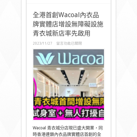
繫
珍
視
全港首創Wacoal內衣品
的
牌實體店增設無障礙設施
人〉
中
青衣城新店率先啟用
在
2023/11/27
留言功能已關閉
〈全
港
首
創
Wacoal
內
衣
品
牌
實
體
店
增
設
無
障
Wacoal 青衣城分店現已盛大開業，同
礙
時香港連鎖內衣品牌實體店首創的全
設