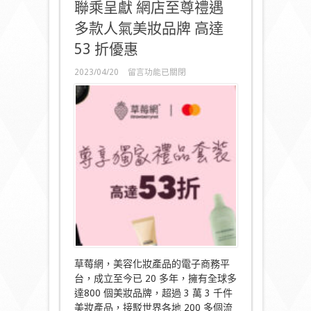
聯乘呈獻 網店至尊禮遇
多款人氣美妝品牌 高達
53 折優惠
在
2023/04/20
留言功能已關閉
〈Strawberrynet
草
莓
網
x
Mastercard®
卡
聯
乘
呈
獻
網
店
至
尊
禮
草莓網，美容化妝產品的電子商務平
遇
台，成立至今已 20 多年，擁有全球多
多
款
達800 個美妝品牌，超過 3 萬 3 千件
人
美妝產品，接駁世界各地 200 多個流