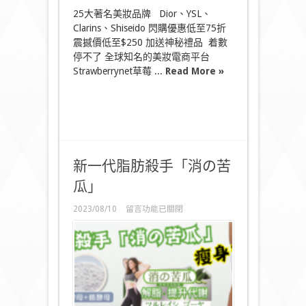
25大著名美妝品牌 Dior、YSL、
Clarins、Shiseido 閃購優惠低至75折
震撼價低至$250 加送神秘禮品 着數
停不了 全球知名的美妝電商平台
Strawberrynet草莓 ...
Read More »
新一代脂肪殺手「消の苦
瓜」
在
2023/08/10
留言功能已關閉
〈新
一
代
脂
肪
殺
手
「消