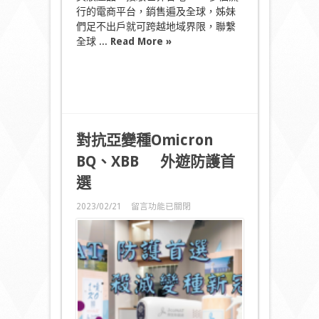
氣
行的電商平台，銷售遍及全球，姊妹
美
們足不出戶就可跨越地域界限，聯繫
妝
全球 ...
Read More »
品
牌
高
達
53
折
優
惠〉
中
對抗亞變種
Omicron
BQ
、
XBB
外遊防護首
選
在
2023/02/21
留言功能已關閉
〈
對
抗
亞
變
種
Omicron
BQ
、
XBB
外