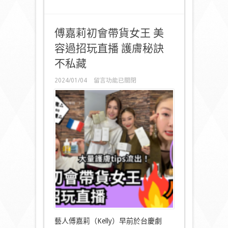
傅嘉莉初會帶貨女王 美
容過招玩直播 護膚秘訣
不私藏
在
2024/01/04
留言功能已關閉
〈傅
嘉
莉
初
會
帶
貨
女
王
美
容
過
招
玩
直
播
藝人傅嘉莉（Kelly）早前於台慶劇
護