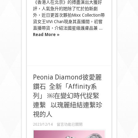
《香港人在北京》的搏盡演出大獲好
膚
評，人氣急升的她除了忙於拍新劇
秘
外，近日更首次夥拍Mixx Collection帶
訣
不
貨女王ViVi Chan現身其直播間，初嘗
私
直播帶貨，介紹法國星級護膚品兼 ...
藏〉
Read More »
中
Peonia Diamond彼愛麗
鑽石 全新「Affinity系
列」 ￼在變幻時代捉緊
連繫 以瑰麗紐結連繫珍
視的人
在
2023/12/14
留言功能已關閉
〈Peonia
Diamond