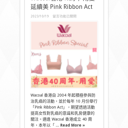
中
延續美 Pink Ribbon Act
在
2023/10/19
留言功能已關閉
〈Wacoal
香
港
40
周
年
用
愛
延
續
美
Pink
Ribbon
Act
〉
中
Wacoal 香港自 2004 年起積極參與防
治乳癌的活動，並於每年 10 月份舉行
「Pink Ribbon Act」，期望透過活動
提高女性對乳癌的意識和乳房健康的
關注。適逢 Wacoal 香港成立 40 周
年，本年以「 ...
Read More »