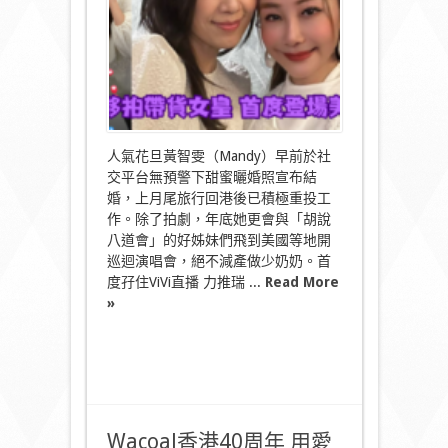
持
婚
後
黃
智
雯
夥
拍
帶
人氣花旦黃智雯（Mandy）早前於社
貨
交平台無預警下甜蜜曬婚照宣布結
女
婚，上月尾旅行回港後已積極重投工
皇
作。除了拍劇，年底她更會與「胡說
登
場
八道會」的好姊妹們飛到美國等地開
美
巡迴演唱會，絕不減產做少奶奶。首
容
度孖住ViVi直播 力推瑞 ...
Read More
直
»
播
甜
蜜
分
享
護
膚
之
Wacoal香港40周年 用愛
道〉