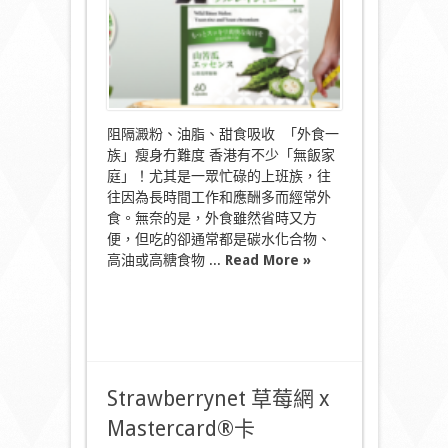
の
苦
瓜」〉
中
阻隔澱粉、油脂、甜食吸收 「外食一
族」瘦身冇難度 香港有不少「無飯家
庭」！尤其是一眾忙碌的上班族，往
往因為長時間工作和應酬多而經常外
食。無奈的是，外食雖然省時又方
便，但吃的卻通常都是碳水化合物、
高油或高糖食物 ...
Read More »
Strawberrynet 草莓網 x
Mastercard®卡