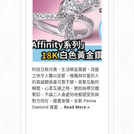
彼
愛
麗
鑽
石
全
新
「Affinity
系
列」
￼
在
變
幻
科技日新月異，生活瞬息萬變，改變
時
之快令人難以捉緊，唯獨與珍愛的人
代
捉
的真誠關係最可靠不變。真摯互動的
緊
瞬間，心意互通之時，猶如絲帶交織
連
緊扣，不論二人身處何地都感受到與
繫
對方同在，踏實安穩。全新 Peonia
以
Diamond 彼愛 ...
Read More »
瑰
麗
紐
結
連