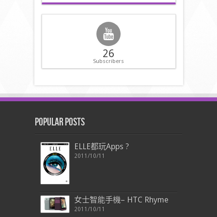
26
Subscribers
Popular Posts
ELLE都玩Apps ?
2011/10/11
女士智能手機– HTC Rhyme
2011/10/11