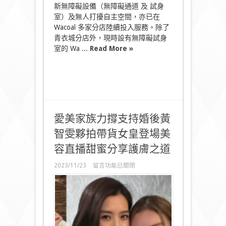
新無障礙設備（無障礙通道 及 試身
施
青
室）及無人打擾自主空間，亦已在
衣
Wacoal 多家分店陸續投入服務。除了
城
青衣城分店外，現時設有無障礙試身
新
室的 Wa ...
Read More »
店
率
先
啟
用〉
中
愛美家族力撐支持婚後黃
智雯夥拍帶貨女皇登場美
容直播甜蜜分享護膚之道
在
2023/11/23
留言功能已關閉
〈愛
美
家
族
力
撐
支