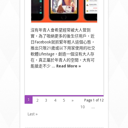
無
份
玩〉
中
沒有年青人會希望經常被大人管到
實，為了吸納更多的後生仔用戶，近
日Facebook就抓緊年輕人這個心態，
推出只限21歲或以下用家使用的社交
軟體Lifestage，創造一個沒有大人存
在，真正屬於年青人的空間，大有可
能搶走不少 ...
Read More »
1
2
3
4
5
»
Page 1 of 12
10
...
Last »