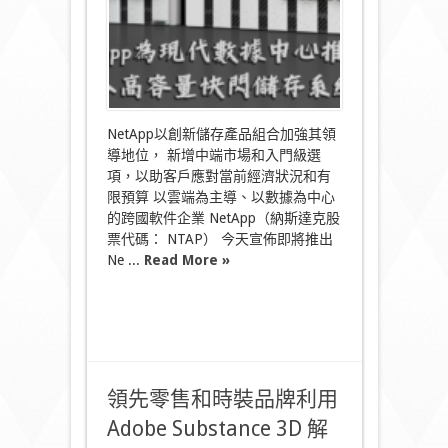
中
心
推
出
低
成
本
高
NetApp以創新儲存產品組合加強其領
容
導地位， 新增中端市場和入門級選
量
項，以助客戶應對當前經濟狀況和有
快
限預算 以雲端為主導、以數據為中心
閃
儲
的跨國軟件企業 NetApp（納斯達克股
存
票代碼： NTAP） 今天宣佈即將推出
系
Ne ...
Read More »
統
系
列
￼〉
中
領先零售和時裝品牌利用
Adobe Substance 3D 解