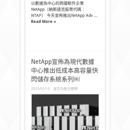
以數據為中心的跨國軟件企業
NetApp（納斯達克股票代碼：
NTAP） 今天宣佈推出NetApp Adv ...
Read More »
NetApp宣佈為現代數據
中心推出低成本高容量快
閃儲存系統系列￼
在
2023/02/10
留言功能已關閉
〈NetApp
宣
佈
為
現
代
數
據