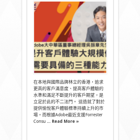
〈Adobe :
大
規
模
個
人
化
─
爲
了
提
升
客
戶
體
驗，
在本地與國際品牌林立的香港，追求
品
更高的客戶滿意度、提高客戶體驗的
牌
水準和滿足不斷提升的客戶期望，是
需
要
立足於此的不二法門。 這造就了對於
具
提供愉悅客戶體驗標準持續上升的市
備
場。而根據Adobe最近支援Forrester
的
Consu ...
Read More »
三
種
能
力