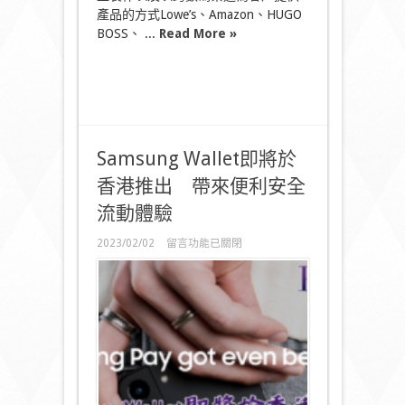
3D
產品的方式Lowe’s、Amazon、HUGO
内
容
BOSS、 ...
Read More »
創
作
能
力，
締
造
沉
Samsung Wallet即將於
浸
式
香港推出 帶來便利安全
客
戶
流動體驗
體
驗〉
在
2023/02/02
留言功能已關閉
中
〈Samsung
Wallet
即
將
於
香
港
推
出
帶