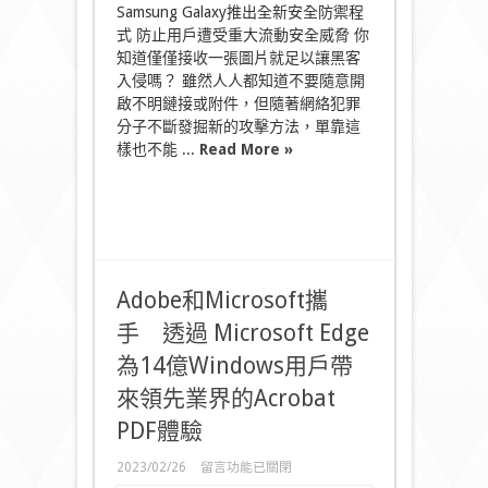
全
Samsung Galaxy推出全新安全防禦程
威
式 防止用戶遭受重大流動安全威脅 你
脅〉
中
知道僅僅接收一張圖片就足以讓黑客
入侵嗎？ 雖然人人都知道不要隨意開
啟不明鏈接或附件，但隨著網絡犯罪
分子不斷發掘新的攻擊方法，單靠這
樣也不能 ...
Read More »
Adobe和Microsoft攜
手 透過 Microsoft Edge
為14億Windows用戶帶
來領先業界的Acrobat
PDF體驗
在
2023/02/26
留言功能已關閉
〈Adobe