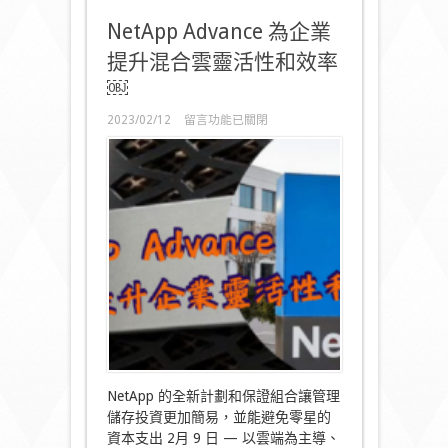
NetApp Advance 為企業
提升混合雲靈活性和效率
￼
在
2023/02/12
留言功能已關閉
〈NetApp
Advance
為
企
業
提
升
混
合
雲
靈
活
性
和
效
率
NetApp 的全新計劃和保證組合讓管理
￼〉
儲存投資更加簡易，並能避免零星的
中
資本支出 2月 9 日 — 以雲端為主導、