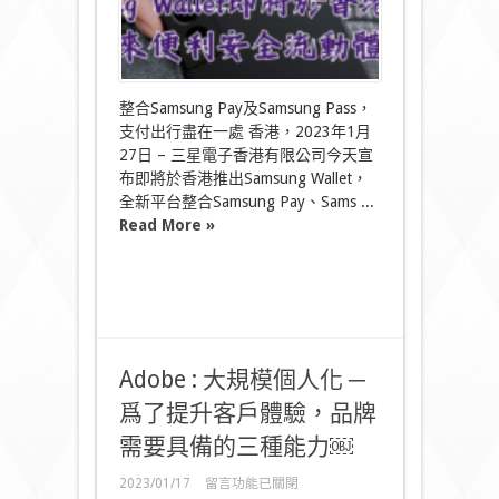
來
便
利
安
全
流
整合Samsung Pay及Samsung Pass，
動
支付出行盡在一處 香港，2023年1月
體
27日 – 三星電子香港有限公司今天宣
驗〉
中
布即將於香港推出Samsung Wallet，
全新平台整合Samsung Pay、Sams ...
Read More »
Adobe : 大規模個人化 ─
爲了提升客戶體驗，品牌
需要具備的三種能力￼
在
2023/01/17
留言功能已關閉