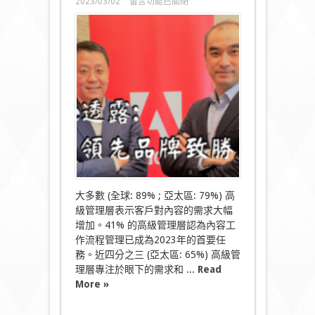
在
2023/03/02
留言功能已關閉
〈Adobe
數
碼
趨
勢
報
告：
領
先
品
牌
正
在
通
過
投
大多數 (全球: 89% ; 亞太區: 79%) 高
資
級管理層表示客戶對內容的需求大幅
內
增加。41% 的高級管理層認為內容工
容
作流程管理已成為2023年的首要任
創
作
務。近四分之三 (亞太區: 65%) 高級管
和
理層專注於眼下的需求和 ...
Read
優
More »
化
工
作