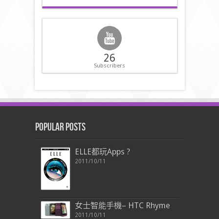
26
Subscribers
Popular Posts
ELLE都玩Apps ?
2011/10/11
女士智能手機– HTC Rhyme
2011/10/11