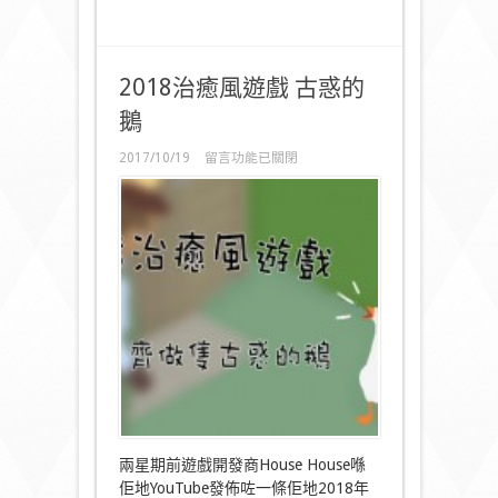
￼〉
中
2018治癒風遊戲 古惑的
鵝
在
2017/10/19
留言功能已關閉
〈2018
治
癒
風
遊
戲 古
惑
的
鵝〉
中
兩星期前遊戲開發商House House喺
佢地YouTube發佈咗一條佢地2018年