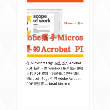
和
Microsoft
攜
手
透
過
Microsoft
Edge
為
14
億
Windows
用
戶
帶
來
在 Microsoft Edge 原生嵌入 Acrobat
領
PDF 技術，為 Windows 用戶帶來更強
先
大的 PDF 體驗，無縫實現更多價值
業
Microsoft Edge 中的 Adobe Acrobat
界
的
PDF 技術將 ...
Read More »
Acrobat
PDF
體
驗〉
中