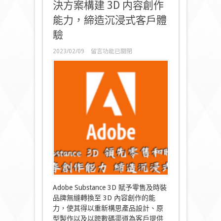
決方案構建 3D 内容創作
能力，締造沉浸式客戶體
驗
在
2023/02/09
留言功能已關閉
〈領
先
零
售
和
時
裝
品
牌
利
用
Adobe
Substance
3D
解
決
Adobe Substance 3D 賦予零售及時裝
方
品牌無縫轉換至 3D 內容創作的能
案
構
力，使其得以重新構思產品設計、原
建
型製作以及以跨數碼渠道為客戶提供