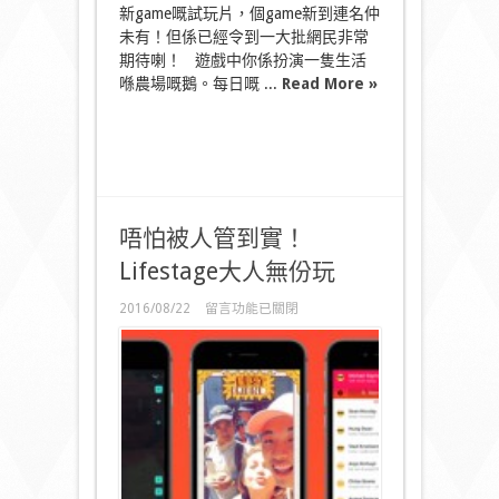
新game嘅試玩片，個game新到連名仲
未有！但係已經令到一大批網民非常
期待喇！ 遊戲中你係扮演一隻生活
喺農場嘅鵝。每日嘅 ...
Read More »
唔怕被人管到實！
Lifestage大人無份玩
在
2016/08/22
留言功能已關閉
〈唔
怕
被
人
管
到
實！
Lifestage
大
人