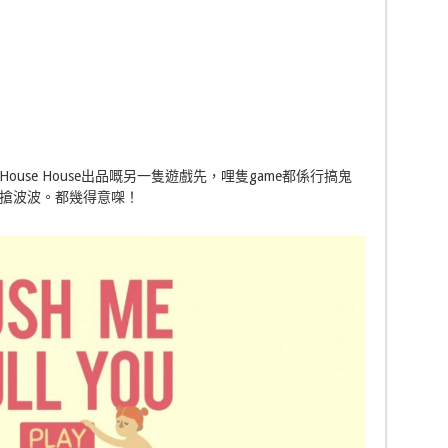
use House出品嘅另一隻遊戲先，哩隻game都係行搞鬼
去搶波波。都幾得意㗎！