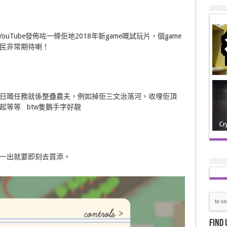
YouTube發佈咗一條佢地2018年新game嘅試玩片，個game
民非常期待喇！
日嘅任務就係整蠱農夫，例如掉佢三文治落河，收埋佢頂
等等 btw隻鵝手字好靚
一出就要即刻去買添。
Find 