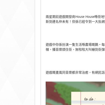
兩星期前遊戲開發商House House喺佢地
新到連名仲未有！但係已經令到一大批網
遊戲中你係扮演一隻生活喺農場嘅鵝。每
帽，播音樂煩住佢，無啦啦大叫嚇到佢彈起
遊戲嘅畫風同音樂都非常治癒，有網民話