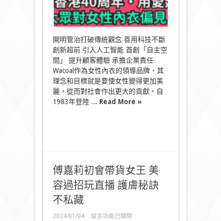
中
開明管治打破傳統觀念 善用科技不斷
創新超前 引入人工智能 首創「自主空
間」 提升顧客體驗 承擔企業責任
Wacoal作為女性內衣的領導品牌，其
理念和目標就是要使女性變得更加美
麗，從而對社會作出更大的貢獻。自
1983年登陸 ...
Read More »
傅嘉莉初會帶貨女王 美
容過招玩直播 護膚秘訣
不私藏
在
2024/01/04
留言功能已關閉