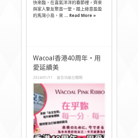
快來臨，在喜氣洋洋的春節裡，齊來
與家人摯友聚首一堂，踏上綠意盈盈
的馬灣小島，來 ...
Read More »
Wacoal香港40周年‧用
愛延續美
在
2024/01/11
留言功能已關閉
〈Wacoal
香
港
40
周
年‧
用
愛
延
續
美〉