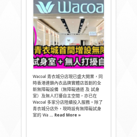
港
首
創
Wacoal
內
衣
品
牌
實
體
店
增
設
無
障
Wacoal 青衣城分店現已盛大開業，同
礙
時香港連鎖內衣品牌實體店首創的全
設
新無障礙設備（無障礙通道 及 試身
施
青
室）及無人打擾自主空間，亦已在
衣
Wacoal 多家分店陸續投入服務。除了
城
青衣城分店外，現時設有無障礙試身
新
室的 Wa ...
Read More »
店
率
先
啟
用〉