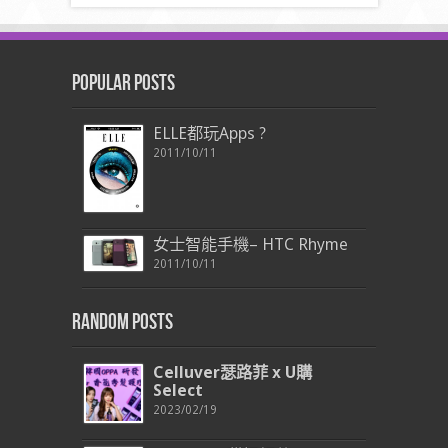
Popular Posts
ELLE都玩Apps ?
2011/10/11
女士智能手機– HTC Rhyme
2011/10/11
Random Posts
Celluver
瑟路菲
x U
購
Select
2023/02/19