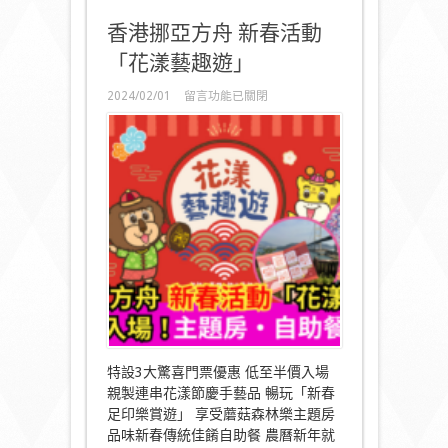
智
香港挪亞方舟 新春活動
探
索
「花漾藝趣遊」
之
旅〉
在
2024/02/01
留言功能已關閉
中
〈香
港
挪
亞
方
舟
新
春
活
動
「花
漾
藝
趣
遊」〉
中
特設3大驚喜門票優惠 低至半價入場
親製連串花漾節慶手藝品 暢玩「新春
足印樂賞遊」 享受蘑菇森林樂主題房
品味新春傳統佳餚自助餐 農曆新年就