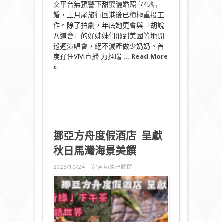
貨
交平台無預警下甜蜜曬婚照宣布結
女
婚，上月尾旅行回港後已積極重投工
皇
作。除了拍劇，年底她更會與「胡說
登
場
八道會」的好姊妹們飛到美國等地開
美
巡迴演唱會，絕不減產做少奶奶。首
容
度孖住ViVi直播 力推瑞 ...
Read More
直
»
播
甜
蜜
分
享
護
膚
之
挪亞方舟度假酒店
呈獻
道〉
中
秋日馬灣海景美饌
在
2023/10/24
留言功能已關閉
〈
挪
亞
方
舟
度
假