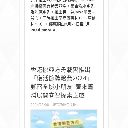
先前推出嘅Tee都唔夠通爽？今季ad-
lib接續再有新品登場，集合洗水系列
及涼感系列，推出另一款Basic單品—
背心，同時推出早鳥優惠$188（原價
$ 299）。優惠期由6月23日至7月1 ...
Read More »
香港挪亞方舟載譽推出
「復活節體驗營2024」
號召全城小朋友 齊來馬
灣展開睿智探索之旅
在
2024/03/06
留言功能已關閉
〈香
港
挪
亞