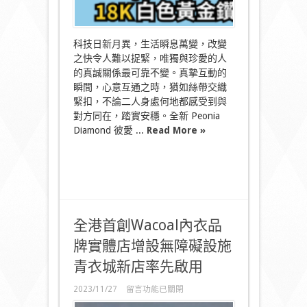
￼
在
變
幻
科技日新月異，生活瞬息萬變，改變
時
之快令人難以捉緊，唯獨與珍愛的人
代
捉
的真誠關係最可靠不變。真摯互動的
緊
瞬間，心意互通之時，猶如絲帶交織
連
緊扣，不論二人身處何地都感受到與
繫
對方同在，踏實安穩。全新 Peonia
以
Diamond 彼愛 ...
Read More »
瑰
麗
紐
結
連
繫
珍
視
全港首創Wacoal內衣品
的
牌實體店增設無障礙設施
人〉
中
青衣城新店率先啟用
在
2023/11/27
留言功能已關閉
〈全