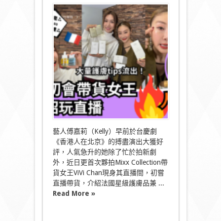
〈傅
嘉
莉
初
會
帶
貨
女
王
美
容
過
招
玩
直
播
藝人傅嘉莉（Kelly）早前於台慶劇
護
《香港人在北京》的搏盡演出大獲好
膚
評，人氣急升的她除了忙於拍新劇
秘
外，近日更首次夥拍Mixx Collection帶
訣
不
貨女王ViVi Chan現身其直播間，初嘗
私
直播帶貨，介紹法國星級護膚品兼 ...
藏〉
Read More »
中