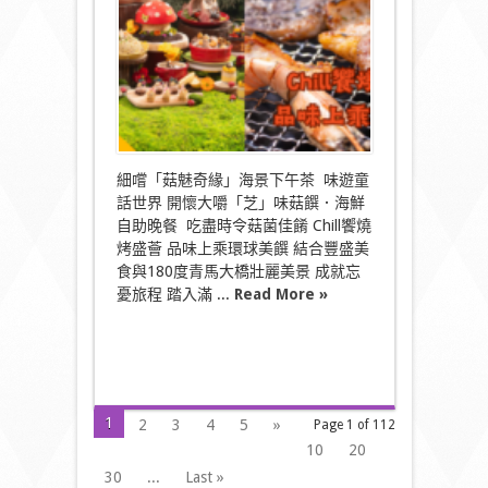
酒
店
呈
獻
秋
日
馬
灣
海
景
細嚐「菇魅奇緣」海景下午茶 味遊童
美
話世界 開懷大嚼「芝」味菇饌．海鮮
饌
〉
自助晚餐 吃盡時令菇菌佳餚 Chill饗燒
中
烤盛薈 品味上乘環球美饌 結合豐盛美
食與180度青馬大橋壯麗美景 成就忘
憂旅程 踏入滿 ...
Read More »
1
2
3
4
5
»
Page 1 of 112
10
20
30
...
Last »