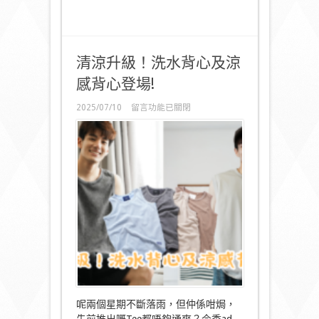
中
清涼升級！洗水背心及涼
感背心登場!
在
2025/07/10
留言功能已關閉
〈清
涼
升
級！
洗
水
背
心
及
涼
感
背
心
登
場!〉
中
呢兩個星期不斷落雨，但仲係咁焗，