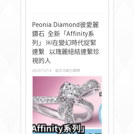
Peonia Diamond彼愛麗
鑽石 全新「Affinity系
列」 ￼在變幻時代捉緊
連繫 以瑰麗紐結連繫珍
視的人
在
2023/12/14
留言功能已關閉
〈Peonia
Diamond
彼
愛
麗
鑽
石
全
新
「Affinity
系
列」