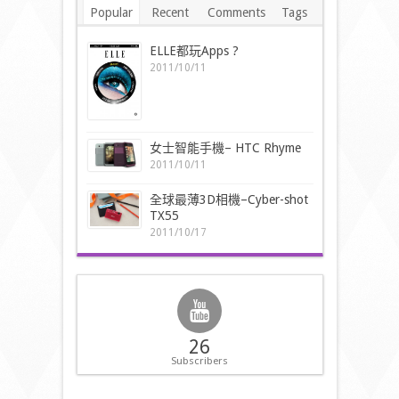
Popular
Recent
Comments
Tags
ELLE都玩Apps ?
2011/10/11
女士智能手機– HTC Rhyme
2011/10/11
全球最薄3D相機–Cyber-shot
TX55
2011/10/17
26
Subscribers