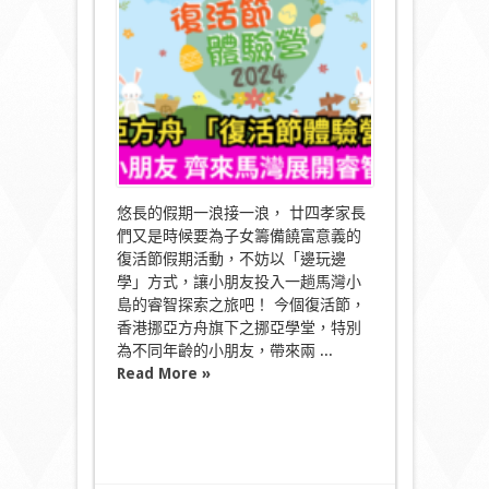
方
舟
載
譽
推
出
「復
活
節
體
驗
營
悠長的假期一浪接一浪， 廿四孝家長
2024」
們又是時候要為子女籌備饒富意義的
號
復活節假期活動，不妨以「邊玩邊
召
學」方式，讓小朋友投入一趟馬灣小
全
城
島的睿智探索之旅吧！ 今個復活節，
小
香港挪亞方舟旗下之挪亞學堂，特別
朋
為不同年齡的小朋友，帶來兩 ...
友
Read More »
齊
來
馬
灣
展
開
睿