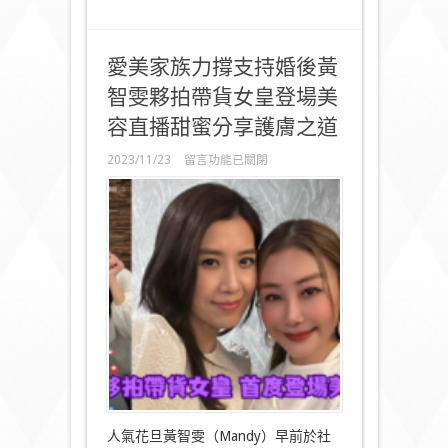
中
愛美家族力撐支持婚後黃
智雯夥拍帶貨女皇登場美
容直播甜蜜分享護膚之道
在
2023/11/23
留言功能已關閉
〈愛
美
家
族
力
撐
支
持
婚
後
黃
智
雯
夥
拍
帶
人氣花旦黃智雯（Mandy）早前於社