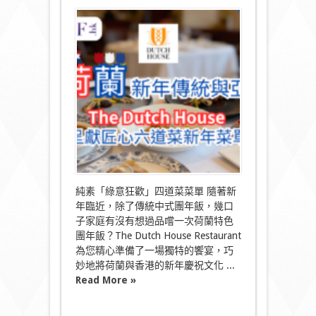
〈融
合
荷
蘭
新
年
傳
統
與
亞
洲
風
味
The
Dutch
House
純素「綠意狂歡」四道菜菜單 隨著新
呈
年臨近，除了傳統中式團年飯，幾口
獻
匠
子家庭有沒有想過品嚐一次荷蘭特色
心
團年飯？The Dutch House Restaurant
六
為您精心準備了一場獨特的饗宴，巧
道
妙地將荷蘭與香港的新年慶祝文化 ...
菜
新
Read More »
年
菜
單〉