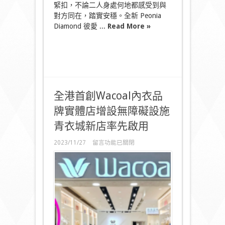
連
緊扣，不論二人身處何地都感受到與
繫
對方同在，踏實安穩。全新 Peonia
以
Diamond 彼愛 ...
Read More »
瑰
麗
紐
結
連
繫
珍
視
全港首創Wacoal內衣品
的
牌實體店增設無障礙設施
人〉
中
青衣城新店率先啟用
在
2023/11/27
留言功能已關閉
〈全
港
首
創
Wacoal
內
衣
品
牌