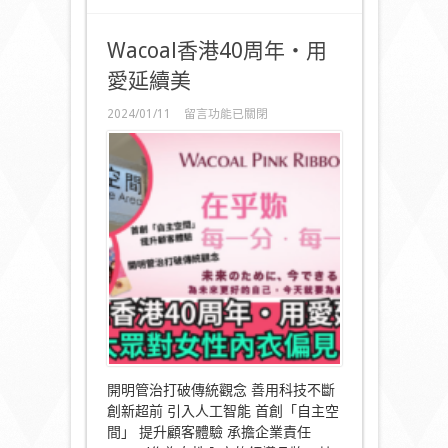
Wacoal香港40周年‧用
愛延續美
在
2024/01/11
留言功能已關閉
〈Wacoal
香
港
40
周
年‧
用
愛
延
續
美〉
中
開明管治打破傳統觀念 善用科技不斷
創新超前 引入人工智能 首創「自主空
間」 提升顧客體驗 承擔企業責任