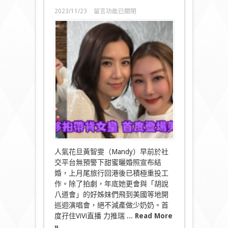
在
2023/11/23
留言功能已關閉
〈愛
美
家
族
力
撐
支
持
婚
後
黃
智
雯
夥
拍
帶
人氣花旦黃智雯（Mandy）早前於社
貨
交平台無預警下甜蜜曬婚照宣布結
女
婚，上月尾旅行回港後已積極重投工
皇
作。除了拍劇，年底她更會與「胡說
登
場
八道會」的好姊妹們飛到美國等地開
美
巡迴演唱會，絕不減產做少奶奶。首
容
度孖住ViVi直播 力推瑞 ...
Read More
直
»
播