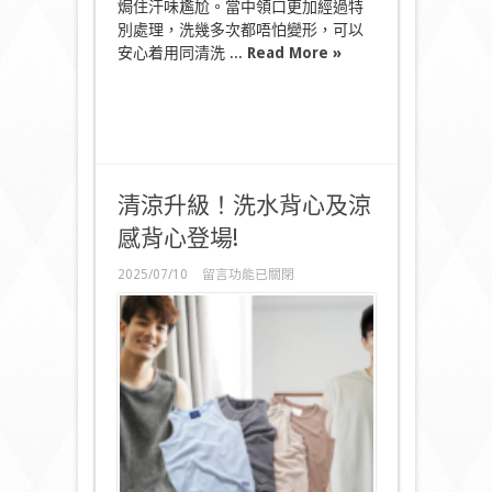
焗住汗味尷尬。當中領口更加經過特
中
別處理，洗幾多次都唔怕變形，可以
安心着用同清洗 ...
Read More »
清涼升級！洗水背心及涼
感背心登場!
在
2025/07/10
留言功能已關閉
〈清
涼
升
級！
洗
水
背
心
及
涼
感