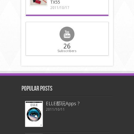
TX55
2011/10/17
26
Subscribers
Popular Posts
ELLE都玩Apps ?
2011/10/11