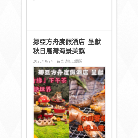
甜
蜜
分
享
護
膚
之
挪亞方舟度假酒店
呈獻
道〉
中
秋日馬灣海景美饌
在
2023/10/24
留言功能已關閉
〈
挪
亞
方
舟
度
假
酒
店
呈
獻
秋
日
馬
灣