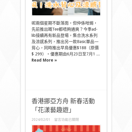
背
心
登
場!〉
中
呢兩個星期不斷落雨，但仲係咁焗，
先前推出嘅Tee都唔夠通爽？今季ad-
lib接續再有新品登場，集合洗水系列
及涼感系列，推出另一款Basic單品—
背心，同時推出早鳥優惠$188（原價
$ 299）。優惠期由6月23日至7月1 ...
Read More »
香港挪亞方舟 新春活動
「花漾藝趣遊」
在
2024/02/01
留言功能已關閉
〈香
港