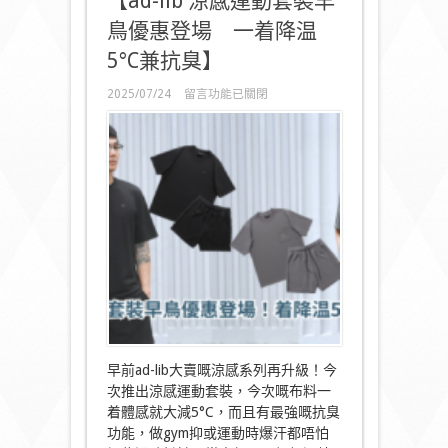
【ad-lib 涼感運動套裝早
鳥優惠登場 一着降温
5°C兼抗臭】
在
2025/07/24
留言功能已關閉
〈【ad-
lib 涼
感
運
動
套
裝
早
鳥
優
惠
登
場
一
着
降
早前ad-lib大賣嘅涼感系列再升級！今
温
次推出涼感運動套裝，今次嘅布料一
5°C
着體感就大減5°C，而且有最強嘅抗臭
兼
抗
功能，做gym抑或運動時爆汗都唔怕
臭】〉