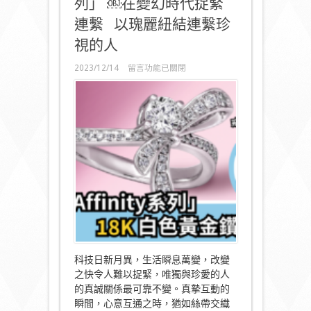
列」 ￼在變幻時代捉緊
連繫 以瑰麗紐結連繫珍
視的人
在
2023/12/14
留言功能已關閉
〈Peonia
Diamond
彼
愛
麗
鑽
石
全
新
「Affinity
系
列」
￼
在
變
幻
科技日新月異，生活瞬息萬變，改變
時
之快令人難以捉緊，唯獨與珍愛的人
代
捉
的真誠關係最可靠不變。真摯互動的
緊
瞬間，心意互通之時，猶如絲帶交織