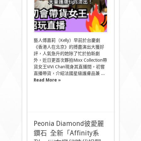
王
美
容
過
招
玩
直
播
藝人傅嘉莉（Kelly）早前於台慶劇
護
《香港人在北京》的搏盡演出大獲好
膚
評，人氣急升的她除了忙於拍新劇
秘
外，近日更首次夥拍Mixx Collection帶
訣
不
貨女王ViVi Chan現身其直播間，初嘗
私
直播帶貨，介紹法國星級護膚品兼 ...
藏〉
Read More »
中
Peonia Diamond彼愛麗
鑽石 全新「Affinity系