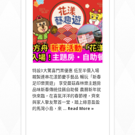
挪
亞
方
舟
新
春
活
動
「花
漾
藝
趣
遊」〉
中
特設3大驚喜門票優惠 低至半價入場
親製連串花漾節慶手藝品 暢玩「新春
足印樂賞遊」 享受蘑菇森林樂主題房
品味新春傳統佳餚自助餐 農曆新年就
快來臨，在喜氣洋洋的春節裡，齊來
與家人摯友聚首一堂，踏上綠意盈盈
的馬灣小島，來 ...
Read More »