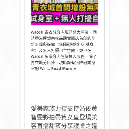
實
體
店
增
設
無
障
Wacoal 青衣城分店現已盛大開業，同
礙
時香港連鎖內衣品牌實體店首創的全
設
新無障礙設備（無障礙通道 及 試身
施
青
室）及無人打擾自主空間，亦已在
衣
Wacoal 多家分店陸續投入服務。除了
城
青衣城分店外，現時設有無障礙試身
新
室的 Wa ...
Read More »
店
率
先
啟
用〉
中
愛美家族力撐支持婚後黃
智雯夥拍帶貨女皇登場美
容直播甜蜜分享護膚之道