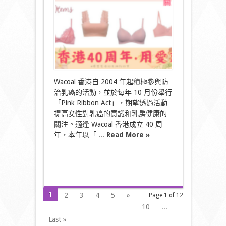
用
愛
延
續
美
Pink
Ribbon
Act
〉
中
Wacoal 香港自 2004 年起積極參與防
治乳癌的活動，並於每年 10 月份舉行
「Pink Ribbon Act」，期望透過活動
提高女性對乳癌的意識和乳房健康的
關注。適逢 Wacoal 香港成立 40 周
年，本年以「 ...
Read More »
1
2
3
4
5
»
Page 1 of 12
10
...
Last »