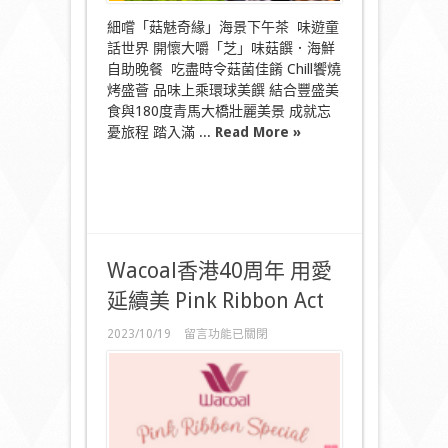
海
景
細嚐「菇魅奇緣」海景下午茶 味遊童
美
話世界 開懷大嚼「芝」味菇饌．海鮮
饌
〉
自助晚餐 吃盡時令菇菌佳餚 Chill饗燒
中
烤盛薈 品味上乘環球美饌 結合豐盛美
食與180度青馬大橋壯麗美景 成就忘
憂旅程 踏入滿 ...
Read More »
Wacoal香港40周年 用愛
延續美 Pink Ribbon Act
在
2023/10/19
留言功能已關閉
〈Wacoal
香
港
40
周
年