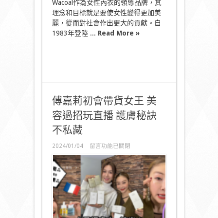
Wacoal作為女性內衣的領導品牌，其
理念和目標就是要使女性變得更加美
麗，從而對社會作出更大的貢獻。自
1983年登陸 ...
Read More »
傅嘉莉初會帶貨女王 美
容過招玩直播 護膚秘訣
不私藏
在
2024/01/04
留言功能已關閉
〈傅
嘉
莉
初
會
帶
貨
女