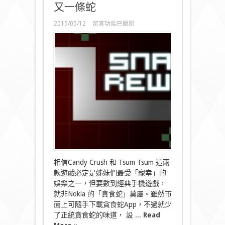
又一條蛇
在
2015/05/12
留言功能已關閉
〈Snake
Rewind
十
八
年
後
又
一
條
蛇〉
中
相信Candy Crush 和 Tsum Tsum 這兩
款遊戲必定是姊妹們最受「寵幸」的
娛樂之一，但要數到經典手機遊戲，
就非Nokia 的「貪食蛇」莫屬。雖然市
面上可隨手下載貪食蛇App，不過就少
了正統貪食蛇的味道， 設 ...
Read