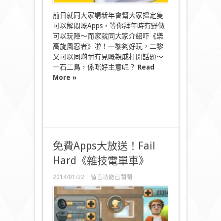
咁
跑？〉
前日就同大家講新年會幫大家搵定隻
中
可以解悶嘅Apps，等你拜年時冇野做
可以玩陣～而家就同大家介紹吓《樂
高旋風忍者》啦！一黎夠好玩，二黎
又可以同啲耐冇見嘅親戚打開話題～
一石二鳥，係咪好主意呢？
Read
More »
免費Apps大放送！Fail
Hard《雜技電單車》
在
2014/01/22
留言功能已關閉
〈免
費
Apps
大
放