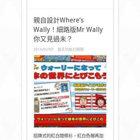
親自設計Where’s
Wally！細路版Mr Wally
你又見過未？
在
2016/02/05
留言功能已關閉
〈親
自
設
計
Where’s
Wally！
細
路
版
Mr
Wally
你
又
見
過
未？〉
招牌式的紅白間條衫，紅白色帽再加
中