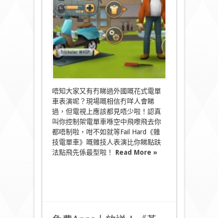
送！
Fail
Hard《雜
技
電
單
車》〉
中
唔知大家又有冇睇過外國嘅花式電單
車表演呢？現場嘅相信冇咩人會睇
過，但電視上應該都見唔少啦！認真
叫你控制架電單車喺空中飛嚟飛去你
都唔制啦，咁不如就等Fail Hard《雜
技電單車》嘅雜技人表演比你睇點趺
法點飛先係最型啦！
Read More »