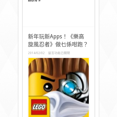
More »
新年玩新Apps！《樂高
旋風忍者》做乜係咁跑？
在
2014/02/02
留言功能已關閉
〈新
年
玩
新
Apps！
《樂
高
旋
風
忍
者》
做
乜
係