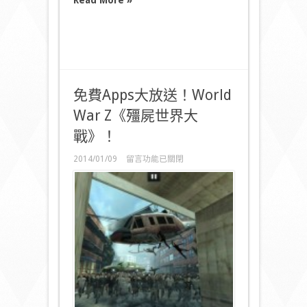
Read More »
免費Apps大放送！World
War Z《殭屍世界大
戰》！
在
2014/01/09
留言功能已關閉
〈免
費
Apps
大
放
送！
World
War
Z《殭
屍
世
界
大