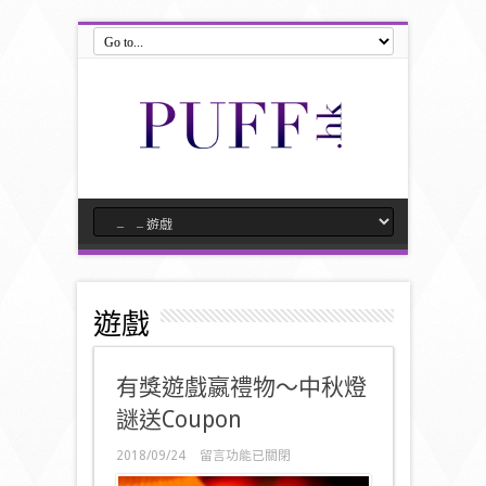
遊戲
有獎遊戲嬴禮物～中秋燈
謎送Coupon
在
2018/09/24
留言功能已關閉
〈有