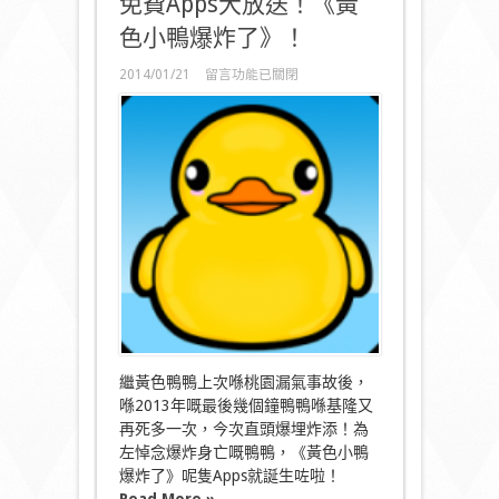
免費Apps大放送！《黃
色小鴨爆炸了》！
在
2014/01/21
留言功能已關閉
〈免
費
Apps
大
放
送！
《黃
色
小
鴨
爆
炸
了》！〉
中
繼黃色鴨鴨上次喺桃園漏氣事故後，
喺2013年嘅最後幾個鐘鴨鴨喺基隆又
再死多一次，今次直頭爆埋炸添！為
左悼念爆炸身亡嘅鴨鴨，《黃色小鴨
爆炸了》呢隻Apps就誕生咗啦！