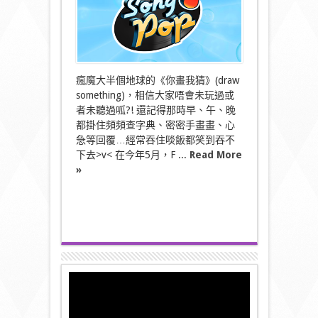
快
d
出
廣
東
版
啦
瘋魔大半個地球的《你畫我猜》(draw
~
something)，相信大家唔會未玩過或
我
要
者未聽過呱?! 還記得那時早、午、晚
估
都掛住頻頻查字典、密密手畫畫、心
歌
急等回覆…經常吞住啖飯都笑到吞不
仔
下去>v< 在今年5月，F ...
Read More
呀〉
»
中