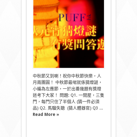
獎
遊
戲
嬴
禮
物
～
中
秋
燈
謎
送
Coupon〉
中
中秋節又到喇！祝你中秋節快樂，人
月兩團圓！ 中秋節最啱就係猜燈謎，
小編為左應節，一於出番幾題有獎燈
迷考下大家！ 問題: Q1. 一間屋，三隻
門，每門只住了半個人 (猜一件必須
品) Q2. 馬騮失聰 (猜人體器官) Q3 ...
Read More »