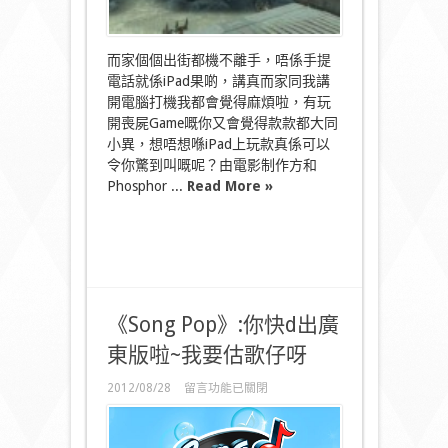
戰》！〉
中
而家個個出街都機不離手，唔係手提
電話就係iPad果啲，講真而家同我講
開電腦打機我都會覺得麻煩啦，有玩
開喪屍Game嘅你又會覺得款款都大同
小異，想唔想喺iPad上玩款真係可以
令你驚到叫嘅呢？由電影制作方和
Phosphor ...
Read More »
《Song Pop》:你快d出廣
東版啦~我要估歌仔呀
在
2012/08/28
留言功能已關閉
〈《Song
Pop》:
你