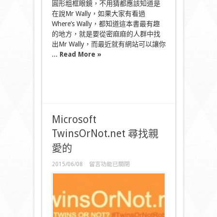
圓形粗框眼鏡，不用猜都應該知道是
在說Mr Wally，如果大家有看過
Where’s Wally，都知道這本書最有趣
的地方，就是要從密麻麻的人群中找
出Mr Wally，而最近就有網站可以讓你
...
Read More »
Microsoft
TwinsOrNot.net 尋找親
愛的
在
2015/06/08
留言功能已關閉
〈Microsoft
TwinsOrNot.net
尋
找
親
愛