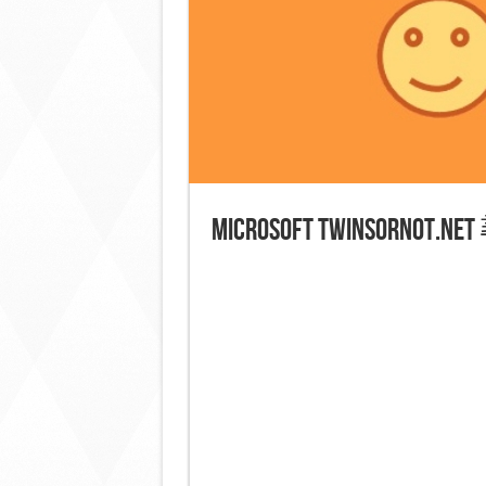
Microsoft TwinsOrNo