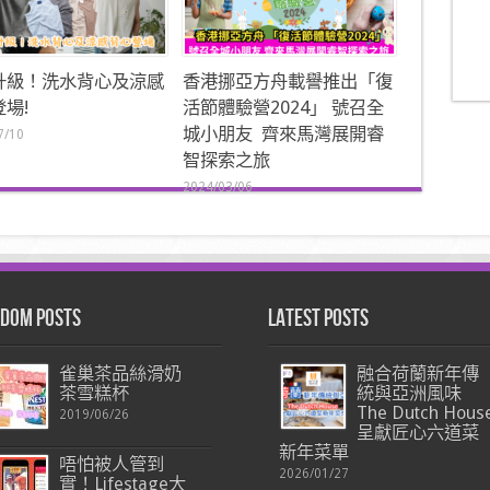
升級！洗水背心及涼感
香港挪亞方舟載譽推出「復
場!
活節體驗營2024」 號召全
城小朋友 齊來馬灣展開睿
7/10
智探索之旅
2024/03/06
dom Posts
Latest Posts
雀巢茶品絲滑奶
融合荷蘭新年傳
茶雪糕杯
統與亞洲風味
The Dutch Hous
2019/06/26
呈獻匠心六道菜
新年菜單
唔怕被人管到
2026/01/27
實！Lifestage大