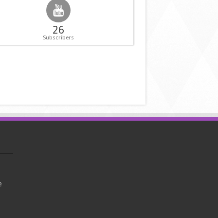
26
Subscribers
e