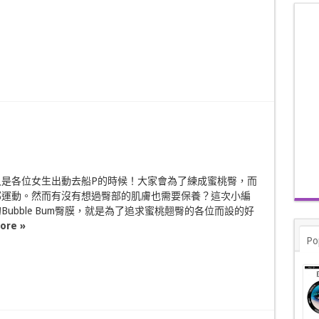
又是各位女生出動去船P的時候！大家會為了練成蜜桃臀，而
部運動。然而有沒有想過臀部的肌膚也需要保養？這次小編
Bubble Bum臀膜，就是為了追求蜜桃翹臀的各位而設的好
ore »
Po