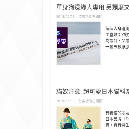
單身狗邊緣人專用 另類廢
在
2018/05/29
留言功能已關閉
〈單
身
每個人身邊總有
狗
少喜歡DIY
邊
為設計，又
緣
人
一套五款紙膠帶
專
用
另
類
廢
文
紙
膠
貓奴注意! 超可愛日本貓科
帶〉
中
在
2018/05/09
留言功能已關閉
〈貓
奴
有養貓的朋
注
日本品牌「F
意!
賣，實行將
超