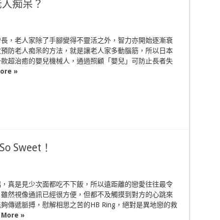
老人痴呆？
增長，老人家除了手腳變得不靈活之外，智力亦開始逐漸衰
效預防老人痴呆的方法，就是讓老人家多動腦筋，所以日本
一款超治癒的嬰兒機械人，通過照顧「嬰兒」可防止長者失
ore »
 Sweet！
侶，真是見少次面都吃不下飯，所以遠距離的戀愛往往最令
。雖然視像通訊已經很方便，但都不及觸摸到對方的心跳來
夠傳遞脈搏，慰解相思之苦的HB Ring，絕對是異地戀的救
 More »