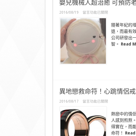
嬰兒機械人超治癒 可預防
小
精
在
2016/08/19
留言功能已關閉
靈
〈嬰
配
兒
隨著年紀的
色
機
波
退，而最有
械
鞋〉
公司研發出
人
中
超
智。
Read M
治
癒
可
預
防
老
人
痴
異地戀救命符！心跳情侶戒So
呆？〉
中
在
2016/08/17
留言功能已關閉
〈異
地
熱戀中的情
戀
人感到煎熬
救
得實在，而能
命
符！
命符！
Read