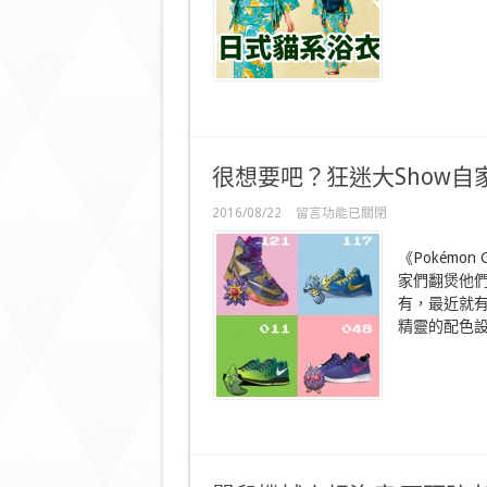
可
愛
日
本
貓
科
系
浴
衣
很想要吧？狂迷大Show
滿
足
貓
在
2016/08/22
留言功能已關閉
奴
〈很
的
想
《Pokém
日
要
家們翻煲他
用
吧？
品〉
有，最近就有
狂
中
迷
精靈的配色設計
大
Show
自
家
設
計
的
寵
物