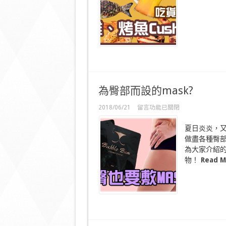
擁
員
有
換
的
領
家
戲
居
票!〉
用
中
品-
食
物
CUSHION〉
為臀部而設的mask?
中
在
2018/06/21
留言功能已關閉
〈為
臀
夏日炎炎，
部
做盡各種臀
而
為大家介紹的
設
的
物！
Read M
mask?〉
中