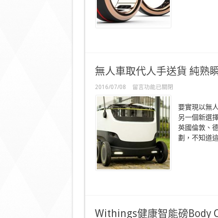
心
跳
情
侶
戒
So
Sweet！〉
中
無人車取代人手送貨 純熟
在
2016/07/08
留言功能已關閉
〈無
人
要實現以無
車
另一個新選擇，事
取
英國倫敦、
代
人
劃，不知道這 
手
送
貨
純
熟
瞬
速
送
Withings健康智能磅Body 
出？〉