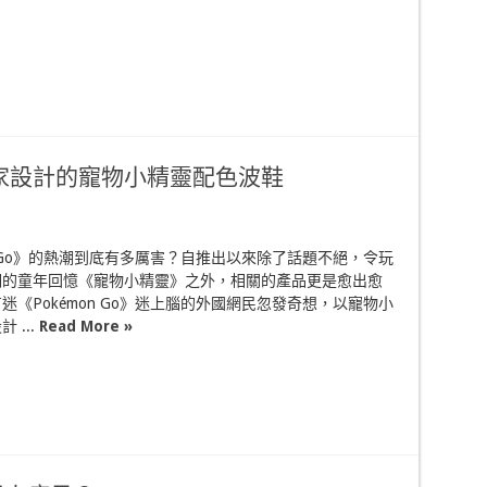
自家設計的寵物小精靈配色波鞋
on Go》的熱潮到底有多厲害？自推出以來除了話題不絕，令玩
們的童年回憶《寵物小精靈》之外，相關的產品更是愈出愈
迷《Pokémon Go》迷上腦的外國網民忽發奇想，以寵物小
 ...
Read More »