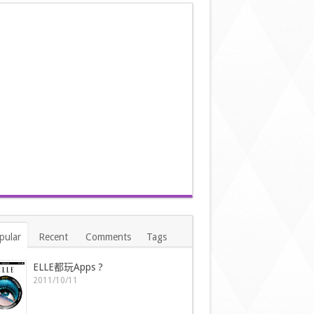
pular
Recent
Comments
Tags
ELLE都玩Apps ?
2011/10/11