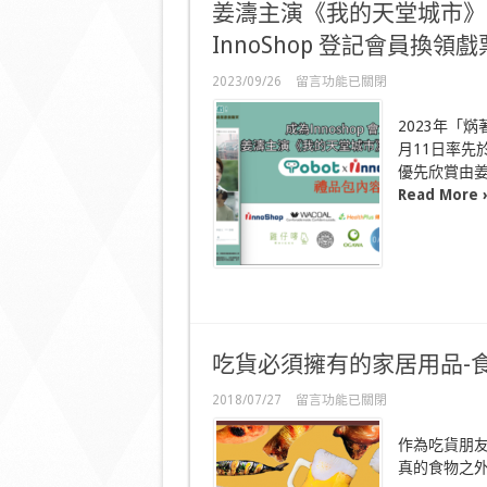
姜濤主演《我的天堂城市》10月11
InnoShop 登記會員換領戲
在
2023/09/26
留言功能已關閉
〈姜
濤
2023年「
主
月11日率先於
演
優先欣賞由姜濤
《我
的
Read More 
天
堂
城
市》
10
月
11
日
首
吃貨必須擁有的家居用品-食物
映
Tobot
在
2018/07/27
Solution
留言功能已關閉
x
〈吃
InnoShop
貨
作為吃貨朋
登
必
真的食物之
記
須
會