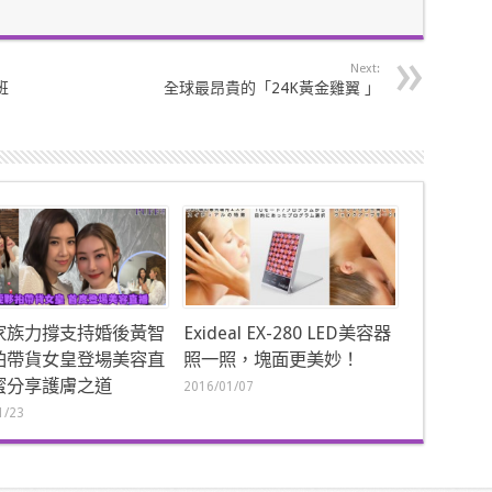
Next:
班
全球最昂貴的「24K黃金雞翼 」
家族力撐支持婚後黃智
Exideal EX-280 LED美容器
拍帶貨女皇登場美容直
照一照，塊面更美妙！
蜜分享護膚之道
2016/01/07
1/23