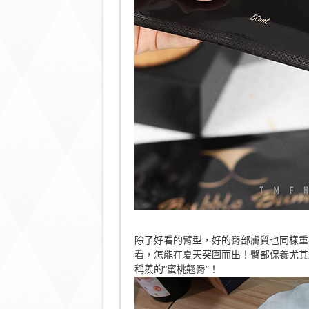
除了好看的臂型，好的臀部膚質也同樣重
看，怎能在夏天突圍而出！臀部保養尤其
稱羨的“蜜桃翹臀”！