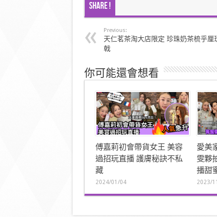
Share !
Previous:
天仁茗茶淘大店限定 珍珠奶茶梳乎厘
戟
你可能還會想看
傅嘉莉初會帶貨女王 美容
愛美
過招玩直播 護膚秘訣不私
雯夥
藏
播甜
2024/01/04
2023/1