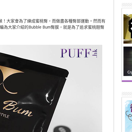
候！大家會為了練成蜜桃臀，而做盡各種臀部運動。然而有
大家介紹的Bubble Bum臀膜，就是為了追求蜜桃翹臀