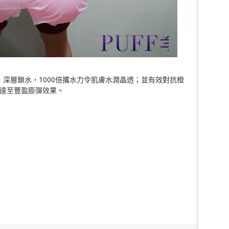
華液，深層鎖水，1000倍攜水力令肌膚水潤晶透；並有效對抗橙
達至豐盈膨彈效果。