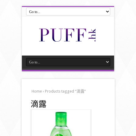
Home
› Products tagged “滴露”
滴露