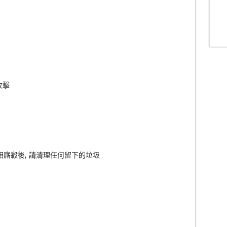
）
攻擊
！
相廝殺後, 請清理任何留下的垃圾