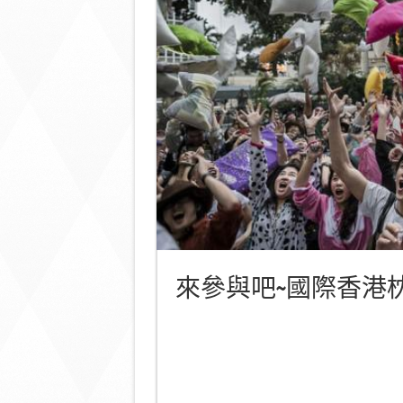
來參與吧~國際香港枕頭大戰日 H