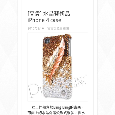
[高貴] 水晶藝術品
iPhone 4 case
在
2012/03/16
留言功能已關閉
〈[高
貴]
水
晶
藝
術
品
iPhone
4
case〉
中
女士們都喜歡Bling Bling的東西，
市面上的水晶保護殼款式很多，但水