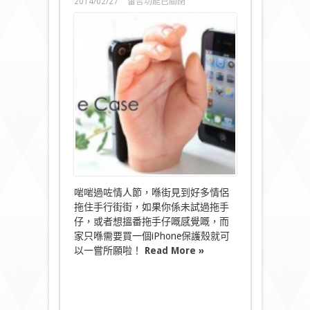
在
2014/02/27
留言功能已關閉
〈情
人
節
不
再
寂
寞？
iPhone
保
套
殼
隨
時
隨
地
比
啱啱過咗情人節，喺街見到好多情侶
隻
拖住手行街街，如果你係未試過拖手
手
仔，或者想搵番拖手仔嘅感覺嘅，而
你
拖！〉
家只喺需要買一個iPhone保護殼就可
中
以一嘗所願啦！
Read More »