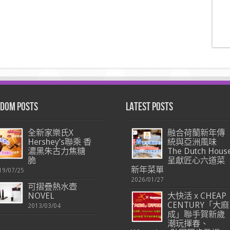
dom Posts
Latest Posts
全新家樂氏X
融合荷蘭新年傳
Hershey’s聯乘 香
統與亞洲風味
濃黑朱古力焦糖
The Dutch Hous
脆
呈獻匠心六道菜
新年菜單
19/07/25
2026/01/27
可摺疊熱水壺
NOVEL
大快活 x CHEAP
CENTURY「大麻
2013/03/04
成」聯手賀新歲
潮玩揮春、