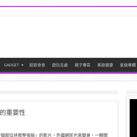
GADGET
飲飲食食
遊玩去處
親子專區
美妝健康
星級專欄
的重要性
一個部位拯救整張臉」的影片，外國網民也來變身，一瞬間