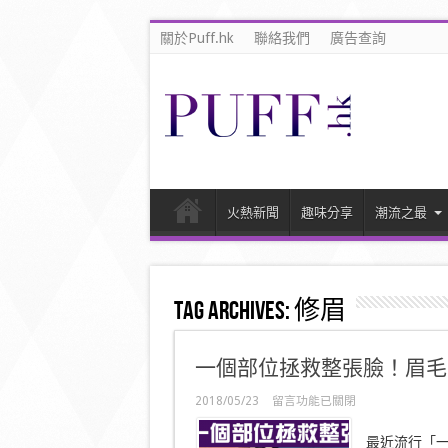
關於Puff.hk
聯絡我們
廣告查詢
火熱新聞
趣味分享
潮流之最
Tag Archives:
修眉
一個部位拯救整張臉！眉毛
在
2018/05/23
留言功能已關閉
〈一
個
最近流行「