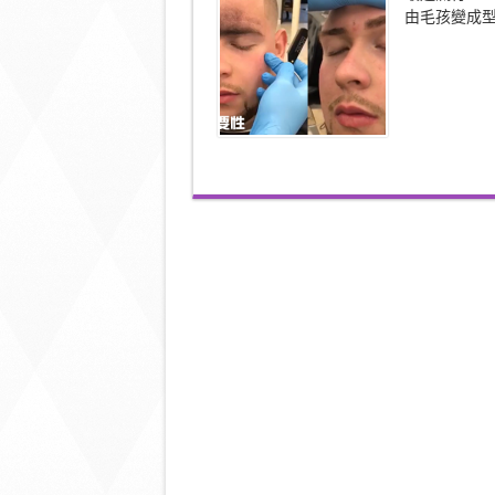
部
由毛孩變成
位
拯
救
整
張
臉！
眉
毛
的
重
要
性〉
中