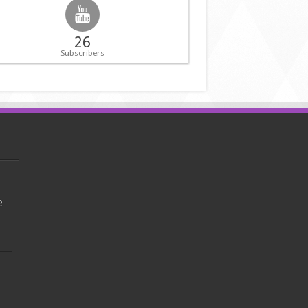
26
Subscribers
e