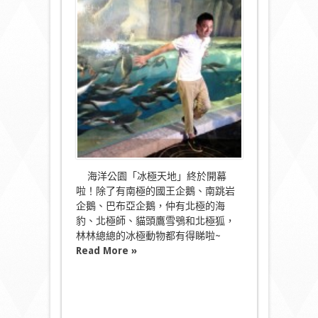
洋
公
園
「冰
極
天
地」
今
日
正
式
開
幕！〉
中
海洋公園「冰極天地」終於開幕
啦！除了有南極的國王企鵝、南跳岩
企鵝、巴布亞企鵝，仲有北極的海
豹、北極師、貓頭鷹雪鴞和北極狐，
林林總總的冰極動物都有得睇啦~
Read More »