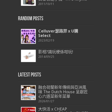
2011/10/11
Random Posts
Celluver
瑟路菲
x U
購
Select
2023/02/19
影相?識玩梗係咁玩!
2014/09/25
Latest Posts
融合荷蘭新年傳統與亞洲風
味 The Dutch House 呈獻匠
心六道菜新年菜單
2026/01/27
大快活 x CHEAP