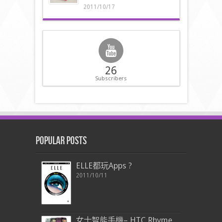
2011/10/17
26
Subscribers
Popular Posts
ELLE都玩Apps ?
2011/10/11
女士智能手機– HTC Rhyme