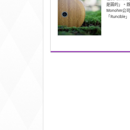
Runcible
是圓的」。
超
另
Monohm
類
「Runcible
智
能
手
機〉
中