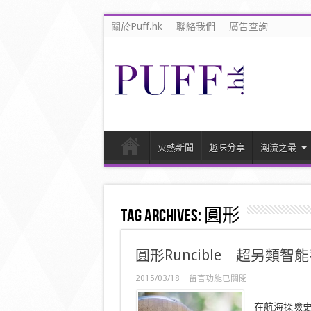
關於Puff.hk
聯絡我們
廣告查詢
火熱新聞
趣味分享
潮流之最
Tag Archives:
圓形
圓形Runcible 超另類智
在
2015/03/18
留言功能已關閉
〈圓
形
在航海探險