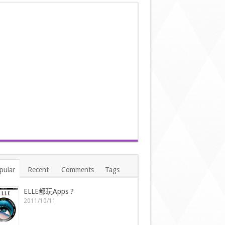
pular
Recent
Comments
Tags
ELLE都玩Apps ?
2011/10/11