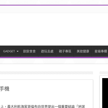
GADGET
飲飲食食
遊玩去處
親子專區
美妝健康
星級專欄
能手機
史上，義大利航海家哥倫布向世界提出一個重要結論「地球