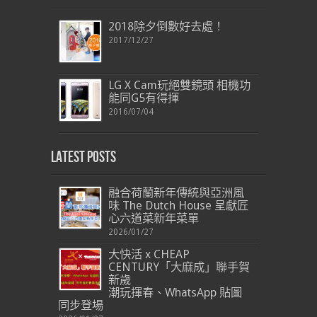
2018除夕倒數好去處！
2017/12/27
LG X Cam玩絕雙鏡頭 相機功
能同G5有得揮
2016/07/04
Latest Posts
融合荷蘭新年傳統與亞洲風
味 The Dutch House 呈獻匠
心六道菜新年菜單
2026/01/27
大快活 x CHEAP
CENTURY「大麻成」聯手賀
新歲
潮玩揮春、WhatsApp 貼圖
同步登場