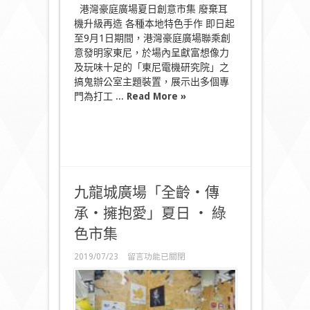
灣
港灣豪庭廣場夏日創意市集 廢棄耳
豪
機升級再造 各種本地特色手作 即日起
庭
至9月1日期間，港灣豪庭廣場聯乘創
廣
場
意發明家東尼，於場內呈獻富想像力
夏
及玩味十足的「東尼電機研究院」之
日
搞鬼辦公室主題裝置，展示出多個專
創
門為打工 ...
Read More »
意
市
集
各
種
本
地
特
九龍城廣場「全齡‧傳
色
手
承‧擁抱愛」夏日 ‧ 綠
作〉
中
色市集
在
2019/07/23
留言功能已關閉
〈九
龍
城
廣