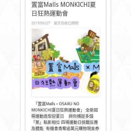
置富Malls MONKICHI夏
日狂熱運動會
在
2019/06/27
留言功能已關閉
〈置
富
Malls
MONKICHI
夏
日
狂
熱
運
動
會〉
中
「置富Malls‧OSARU NO
MONKICHI夏日狂熱運動會」 全新超
萌運動造型迎夏日 與你捕捉多個
「蕉」點影相位 四場運動日挑戰反應
及體能 有機會勇奪逾萬元購物現金券