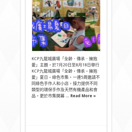
場
「全
齡‧
傳
承‧
擁
抱
愛」
夏
日
‧
綠
KCP九龍城廣場「全齡．傳承．擁抱
色
愛」主題，於7月20日至8月18日舉行
市
KCP九龍城廣場「全齡‧傳承‧擁抱
集〉
愛」夏日‧綠色市集，一連5周邀請不
中
同綠色手作人和小店，接力提供不同
類型的環保手作及天然有機產品和食
品，更於市集開幕 ...
Read More »