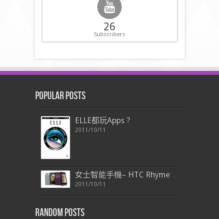
26
Subscribers
Popular Posts
ELLE都玩Apps ?
2011/10/11
女士智能手機– HTC Rhyme
2011/10/11
Random Posts