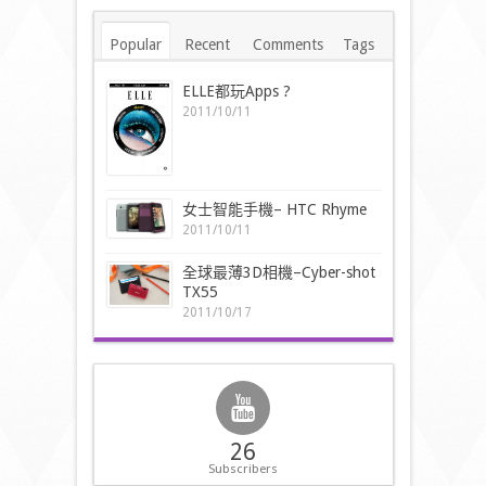
Popular
Recent
Comments
Tags
ELLE都玩Apps ?
2011/10/11
女士智能手機– HTC Rhyme
2011/10/11
全球最薄3D相機–Cyber-shot
TX55
2011/10/17
26
Subscribers