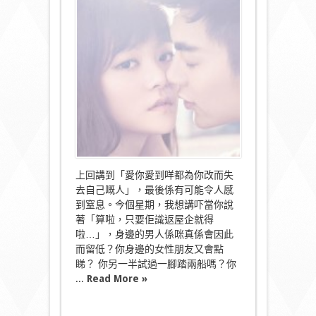
殺
式
愛
情，
愛
你
愛
到
出
超
必
(二)〉
中
上回講到「愛你愛到咩都為你改而失
去自己嘅人」，最後係有可能令人感
到窒息。今個星期，我想講吓當你說
著「算啦，只要佢識返屋企就得
啦…」，身邊的男人係咪真係會因此
而留低？你身邊的女性朋友又會點
睇？ 你另一半試過一腳踏兩船嗎？你
...
Read More »