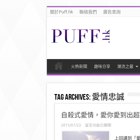
關於Puff.hk
聯絡我們
廣告查詢
火熱新聞
趣味分享
潮流之最
Tag Archives:
愛情忠誠
自殺式愛情，愛你愛到出超必
在
2015/07/23
留言功能已關閉
〈自
殺
上回講到「