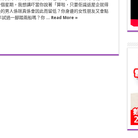
今個星期，我想講吓當你說著「算啦，只要佢識返屋企就得
邊的男人係咪真係會因此而留低？你身邊的女性朋友又會點
半試過一腳踏兩船嗎？你 ...
Read More »