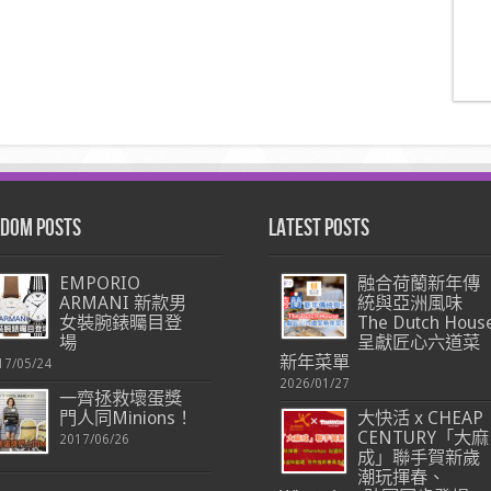
dom Posts
Latest Posts
EMPORIO
融合荷蘭新年傳
ARMANI 新款男
統與亞洲風味
女裝腕錶曯目登
The Dutch Hous
場
呈獻匠心六道菜
新年菜單
17/05/24
2026/01/27
一齊拯救壞蛋獎
門人同Minions！
大快活 x CHEAP
CENTURY「大麻
2017/06/26
成」聯手賀新歲
潮玩揮春、