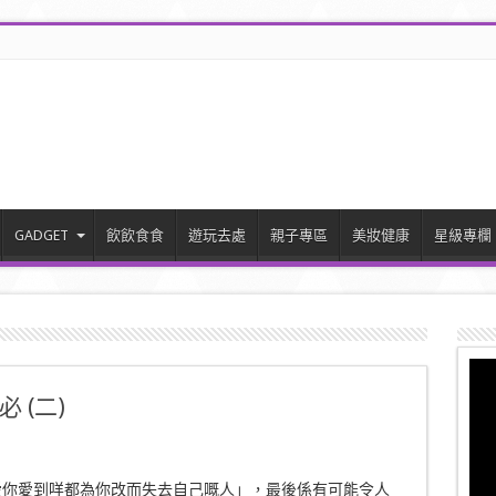
GADGET
飲飲食食
遊玩去處
親子專區
美妝健康
星級專欄
 (二)
愛你愛到咩都為你改而失去自己嘅人」，最後係有可能令人