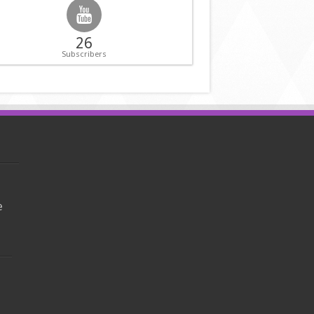
26
Subscribers
e