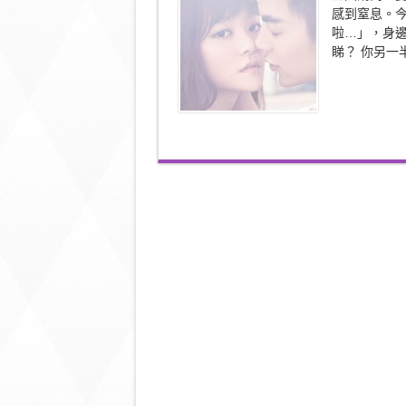
式
感到窒息。
愛
啦…」，身
情，
愛
睇？ 你另一
你
愛
到
出
超
必
(二)〉
中