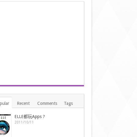
pular
Recent
Comments
Tags
ELLE都玩Apps ?
2011/10/11