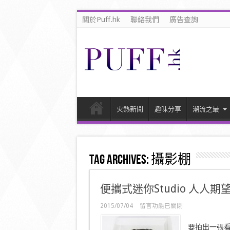
關於Puff.hk
聯絡我們
廣告查詢
火熱新聞
趣味分享
潮流之最
Tag Archives:
攝影棚
便攜式迷你Studio 人人期
在
2015/07/04
留言功能已關閉
〈便
攜
要拍出一張