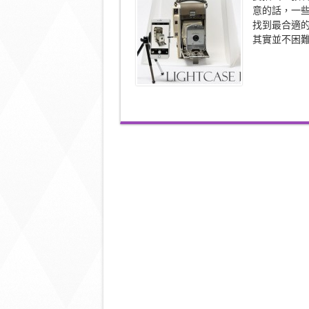
式
意的話，一
迷
找到最合適
你
Studio
其實並不困難，這
人
人
期
望
可
達
到〉
中