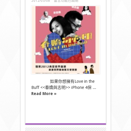
在
2012/03/08
留言功能已關閉
〈[免
費]
春
嬌
與
志
明
i
n
551W
!
紀
念
版
iPhone
4
保
如果你想擁有Love in the
護
Buff <<春嬌與志明>> iPhone 4保 ...
殼〉
Read More »
中