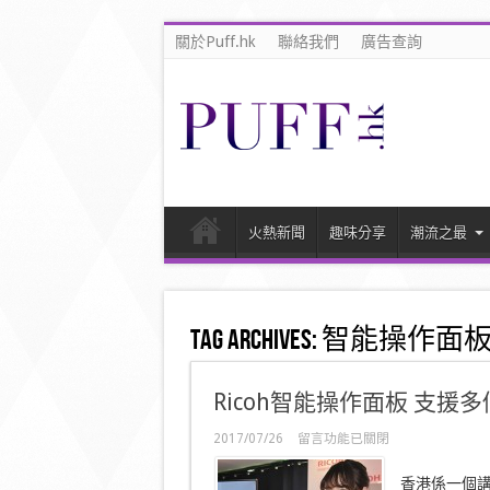
關於Puff.hk
聯絡我們
廣告查詢
火熱新聞
趣味分享
潮流之最
Tag Archives:
智能操作面
Ricoh智能操作面板 支援多
在
2017/07/26
留言功能已關閉
〈Ricoh
智
香港係一個講求