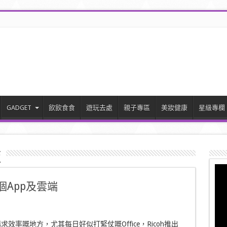
GADGET
飲飲食食
遊玩去處
親子專區
美妝健康
星級專欄
板
個App及雲端
效率嘅地方，尤其每日好似打緊仗嘅Office，Ricoh推出