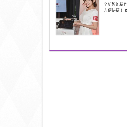
能
全新智能操
操
方便快捷！
R
作
面
板
支
援
多
個
App
及
雲
端〉
中