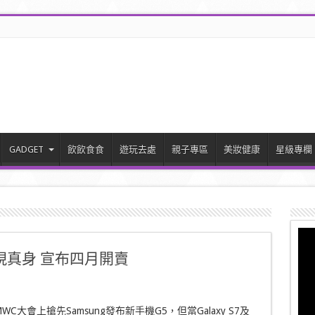
GADGET
飲飲食食
遊玩去處
親子專區
美妝健康
星級專欄
nds現真身 宣布四月開賣
WC大會上搶先Samsung發布新手機G5，但當Galaxy S7及