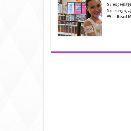
帶
S7 edg
埋
一
Samsun
班
帶 ...
Read M
LG
Friends
現
真
身
宣
布
四
月
開
賣〉
中