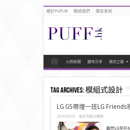
關於Puff.hk
聯絡我們
廣告查詢
火熱新聞
趣味分享
潮流之最
Tag Archives:
模組式設計
LG G5帶埋一班LG Frie
在
2016/03/23
留言功能已關閉
〈LG
G5
雖然LG早在M