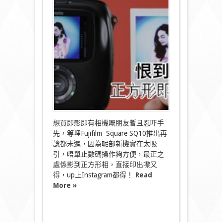
到
喇！
Fujifilm
快
將
推
正
方
形
即
影
即
有〉
中
想買即影即有相機嘅朋友暫且忍吓手
先，等埋Fujifilm Square SQ10推出再
諗都未遲，因為呢部新機實在太吸
引，唔單止數碼操作夠方便，最正之
處係影到正方形相，直接印出嚟又
得，up上Instagram都得！
Read
More »