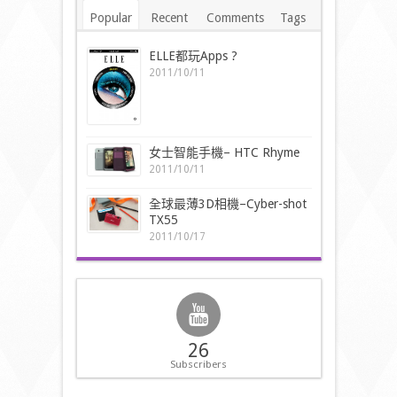
Popular
Recent
Comments
Tags
ELLE都玩Apps ?
2011/10/11
女士智能手機– HTC Rhyme
2011/10/11
全球最薄3D相機–Cyber-shot
TX55
2011/10/17
26
Subscribers