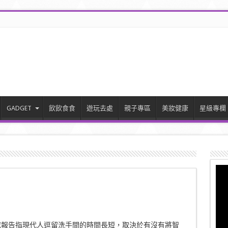
GADGET
飲飲食食
遊玩去處
親子專區
美妝健康
星級專欄
究報告指現代人逗留洗手間的時間長短，取決於有沒有將智