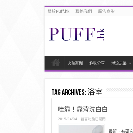
關於Puff.hk
聯絡我們
廣告查詢
火熱新聞
趣味分享
潮流之最
Tag Archives:
浴室
哇靠！靠背洗白白
在
2015/04/04
留言功能已關閉
〈哇
靠！
最近，有研