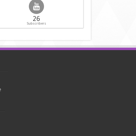
26
Subscribers
e