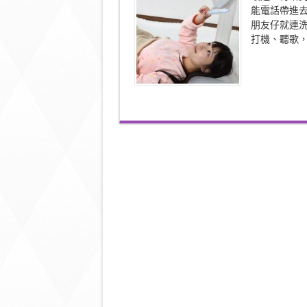
靠
能電話帶進
背
朋友仔就連
洗
白
打機、聽歌，
白〉
中