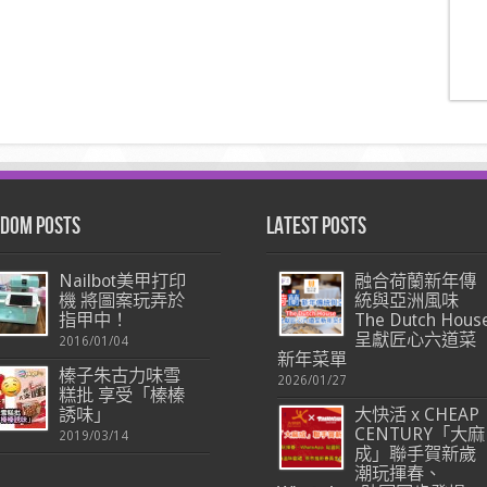
dom Posts
Latest Posts
Nailbot美甲打印
融合荷蘭新年傳
機 將圖案玩弄於
統與亞洲風味
指甲中！
The Dutch Hous
呈獻匠心六道菜
2016/01/04
新年菜單
榛子朱古力味雪
2026/01/27
糕批 享受「榛榛
誘味」
大快活 x CHEAP
CENTURY「大麻
2019/03/14
成」聯手賀新歲
潮玩揮春、