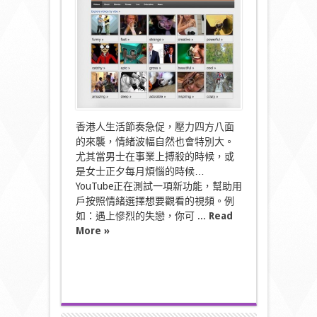
fb
被
迫
用
timeline，
youtube
都
可
能
遭
殃〉
香港人生活節奏急促，壓力四方八面
中
的來襲，情緒波幅自然也會特別大。
尤其當男士在事業上搏殺的時候，或
是女士正夕每月煩惱的時候…
YouTube正在測試一項新功能，幫助用
戶按照情緒選擇想要觀看的視頻。例
如：遇上慘烈的失戀，你可 ...
Read
More »