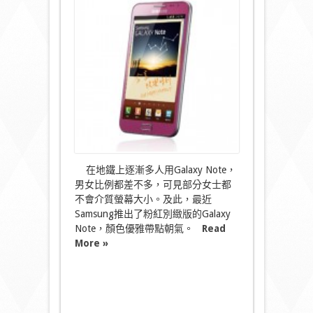
別
版]
迷
人
粉
紅
Galaxy
Note〉
中
在地鐵上逐漸多人用Galaxy Note，
男女比例都差不多，可見部分女士都
不會介質螢幕大小。及此，最近
Samsung推出了粉紅別緻版的Galaxy
Note，顏色優雅帶點朝氣。
Read
More »