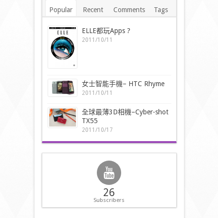
Popular
Recent
Comments
Tags
ELLE都玩Apps ?
2011/10/11
女士智能手機– HTC Rhyme
2011/10/11
全球最薄3D相機–Cyber-shot
TX55
2011/10/17
26
Subscribers