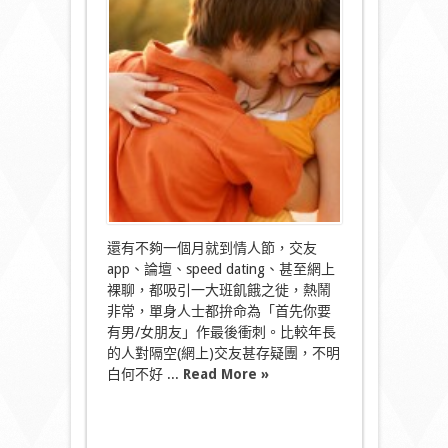
想
情
人
節
孤
零
零，
又
係
一
個
人
過？
入
來
還有不夠一個月就到情人節，交友
吧…〉
app、論壇、speed dating、甚至網上
中
裸聊，都吸引一大班飢餓之徙，熱鬧
非常，單身人士都拚命為「首先你要
有男/女朋友」作最後衝刺。比較年長
的人對隔空(網上)交友甚存疑團，不明
白何不好 ...
Read More »