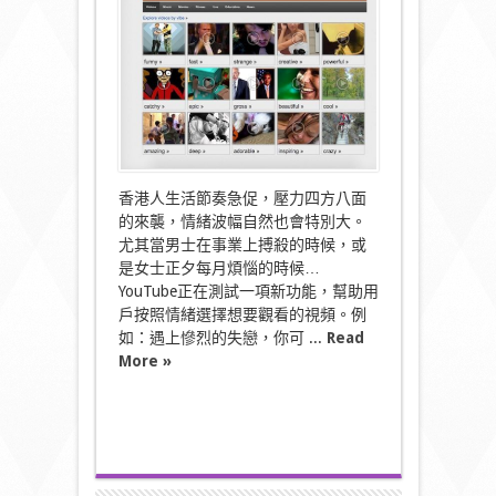
fb
被
迫
用
timeline，
youtube
都
可
能
遭
殃〉
香港人生活節奏急促，壓力四方八面
中
的來襲，情緒波幅自然也會特別大。
尤其當男士在事業上搏殺的時候，或
是女士正夕每月煩惱的時候…
YouTube正在測試一項新功能，幫助用
戶按照情緒選擇想要觀看的視頻。例
如：遇上慘烈的失戀，你可 ...
Read
More »