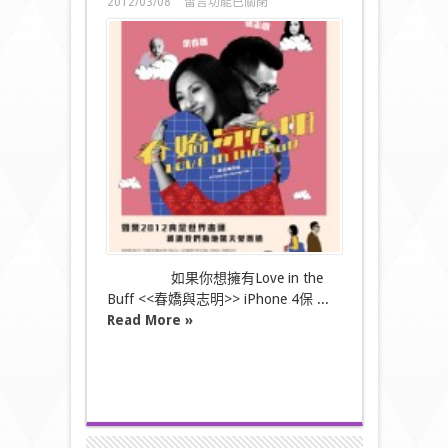
在
2012/03/08
留言功能已關閉
〈[免
費]
春
嬌
與
志
明
i
n
551W
!
紀
念
版
iPhone
4
保
如果你想擁有Love in the
護
Buff <<春嬌與志明>> iPhone 4保 ...
殼〉
Read More »
中