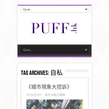
Tag Archives:
自私
《城市現象大控訴》
在
2016/05/09
留言功能已關閉
〈《城
市
現