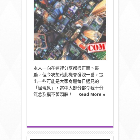
象
大
控
訴》〉
中
本人一向在這裡分享都很正面丶鼓
勵，但今次想藉此機會發洩一番，提
出一些可能是大家身邊每日遇見的
「怪現象」，當中大部分都令我十分
氣忿及摸不著頭腦！！
Read More »