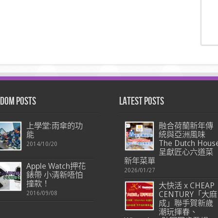
dom Posts
Latest Posts
上學堂:雨傘的功
融合荷蘭新年傳
能
統與亞洲風味
The Dutch Hous
2014/10/20
呈獻匠心六道菜
新年菜單
Apple Watch押花
2026/01/27
錶帶 小清新唔怕
撞款！
大快活 x CHEAP
2016/09/08
CENTURY「大麻
成」聯手賀新歲
潮玩揮春、