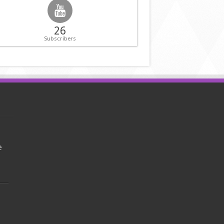
26
Subscribers
e