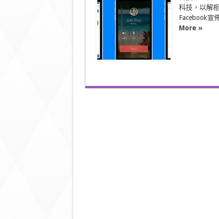
Facebook
Messenger
科技，以解相思之
保
Facebook
持
More »
視
像
通
話〉
中