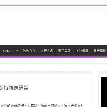
GADGET
飲飲食食
遊玩去處
親子專區
美妝健康
星級專欄
ger保持視像通話
人之間的距離縮窄，尤其是相隔萬里的戀人、家人更受惠於