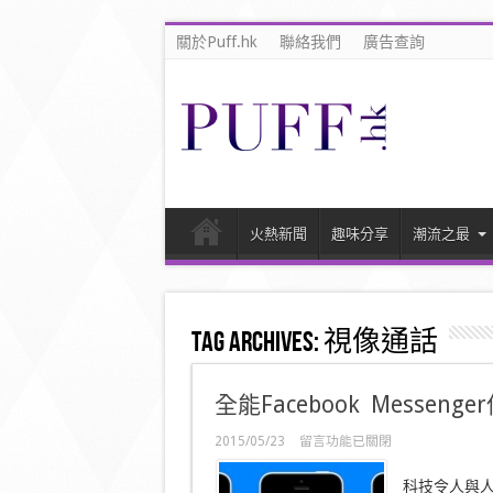
關於Puff.hk
聯絡我們
廣告查詢
火熱新聞
趣味分享
潮流之最
Tag Archives:
視像通話
全能Facebook Messen
在
2015/05/23
留言功能已關閉
〈全
能
科技令人與