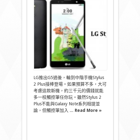
盡
多
功
能
觸
控
筆
LG
Stylus
2
Plus
接
棒
出
擊〉
LG推出G5過後，輪到中階手機Stylus
中
2 Plus接棒登場。如果預算不多，大可
考慮這款新機，約三千元的價錢就能
多一枝觸控筆任你玩。雖然Stylus 2
Plus不能與Galaxy Note系列相提並
論，但觸控筆加入 ...
Read More »