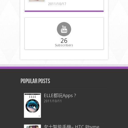
2011/10/17
26
Subscribers
Popular Posts
ELLE都玩Apps ?
2011/10/11
女士智能手機– HTC Rhyme