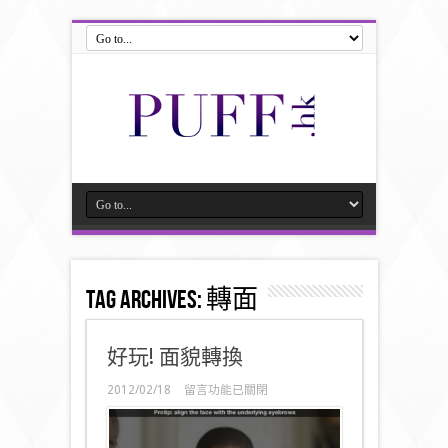
Tag Archives:
轉面
好玩! 面貌轉換
在
2012/02/18
留言功能已關閉
〈好
玩!
面