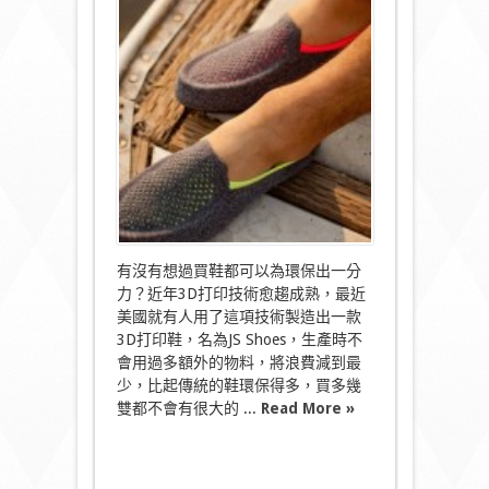
打
印
鞋
JS
Shoes
環
保
又
易
襯
Causal
look
必
備〉
中
有沒有想過買鞋都可以為環保出一分
力？近年3D打印技術愈趨成熟，最近
美國就有人用了這項技術製造出一款
3D打印鞋，名為JS Shoes，生產時不
會用過多額外的物料，將浪費減到最
少，比起傳統的鞋環保得多，買多幾
雙都不會有很大的 ...
Read More »