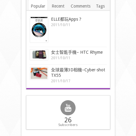
Popular
Recent
Comments
Tags
ELLE都玩Apps ?
2011/10/11
女士智能手機– HTC Rhyme
2011/10/11
全球最薄3D相機–Cyber-shot
TX55
2011/10/17
26
Subscribers