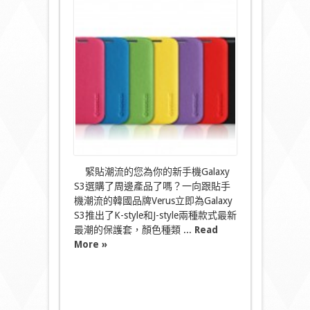
S3
夏
日
繽
紛
保
護
套〉
中
緊貼潮流的您為你的新手機Galaxy
S3選購了周邊產品了嗎？一向跟貼手
機潮流的韓國品牌Verus立即為Galaxy
S3推出了K-style和J-style兩種款式最新
最潮的保護套，顏色種類 ...
Read
More »