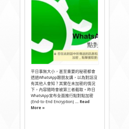
出
點
對
點
加
密
功
能
防
止
其
他
人
偷
睇！〉
平日事無大小，甚至重要的秘密都會
中
透過WhatsApp跟朋友講，以為對話沒
有其他人會知？其實在未加密的情況
下，內容隨時會被第三者截取。昨日
WhatsApp宣布全面推行點對點加密
(End-to-End Encryption) ...
Read
More »