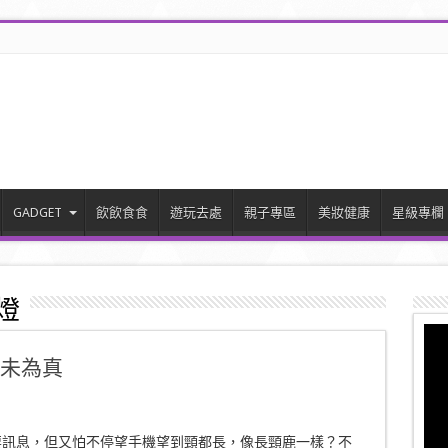
GADGET
飲飲食食
遊玩去處
親子專區
美妝健康
星級專欄
檯燈
眼看未為真
要訊息，但又怕不停望手機望到頸都長，像長頸鹿一樣？不