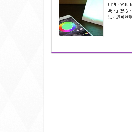
智
用怕，Witt
能
座
嘅？」放心
檯
息，還可以幫
燈
眼
看
未
為
真〉
中