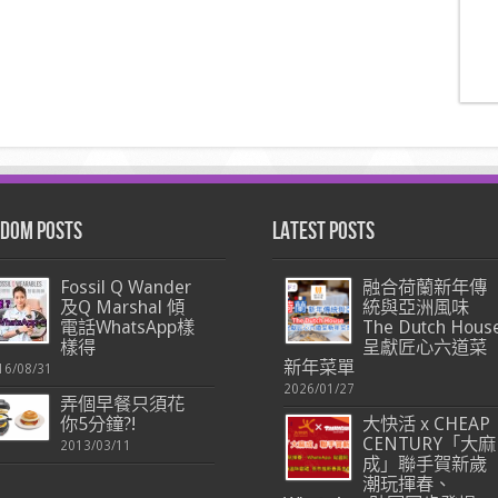
dom Posts
Latest Posts
Fossil Q Wander
融合荷蘭新年傳
及Q Marshal 傾
統與亞洲風味
電話WhatsApp樣
The Dutch Hous
樣得
呈獻匠心六道菜
新年菜單
16/08/31
2026/01/27
弄個早餐只須花
你5分鐘?!
大快活 x CHEAP
CENTURY「大麻
2013/03/11
成」聯手賀新歲
潮玩揮春、