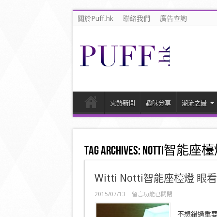
關於Puff.hk
聯絡我們
廣告查詢
火熱新聞
趣味分享
潮流之最
Tag Archives:
notti智能座
Witti Notti智能座檯燈 
在
2015/07/13
留言功能已關閉
〈Witti
Notti
不想錯過重