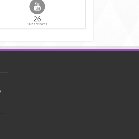
26
Subscribers
e