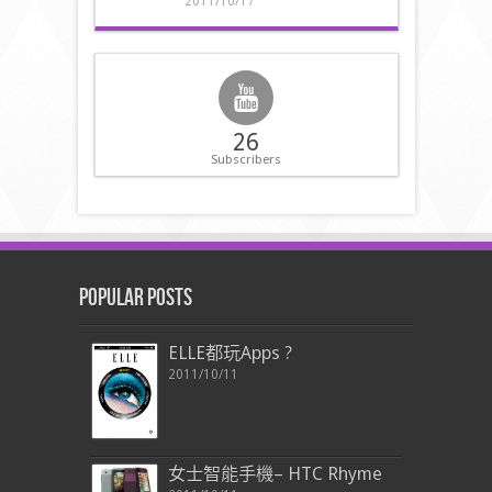
2011/10/17
26
Subscribers
Popular Posts
ELLE都玩Apps ?
2011/10/11
女士智能手機– HTC Rhyme