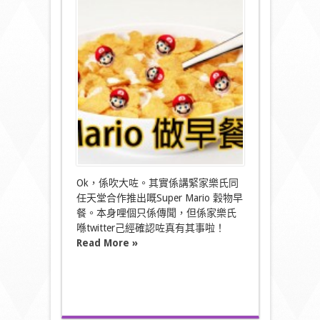
Mario
做
早
餐？！〉
中
Ok，係吹大咗。其實係講緊家樂氏同
任天堂合作推出嘅Super Mario 穀物早
餐。本身哩個只係傳聞，但係家樂氏
喺twitter己經確認咗真有其事啦！
Read More »