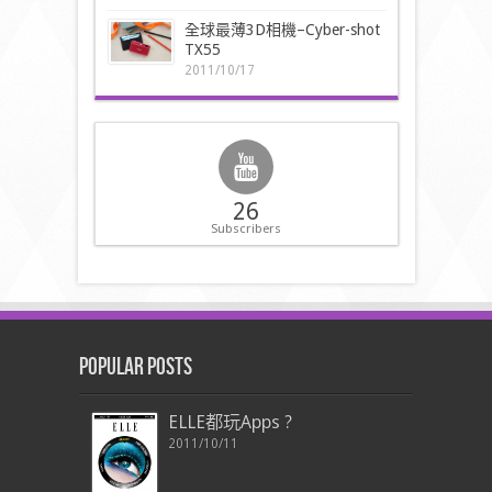
全球最薄3D相機–Cyber-shot
TX55
2011/10/17
26
Subscribers
Popular Posts
ELLE都玩Apps ?
2011/10/11