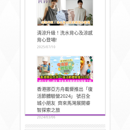
清涼升級！洗水背心及涼感
背心登場!
2025/07/10
香港挪亞方舟載譽推出「復
活節體驗營2024」 號召全
城小朋友 齊來馬灣展開睿
智探索之旅
2024/03/06