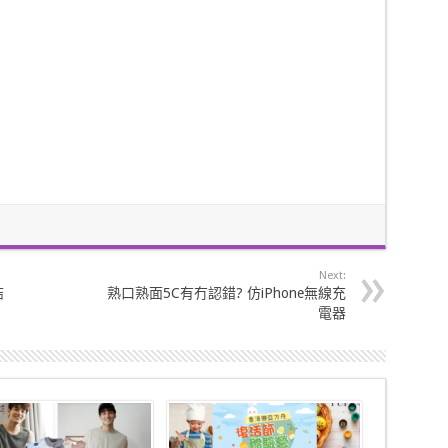
Next:
結
熟口熟面5C有冇認錯? 仿iPhone無線充
電器