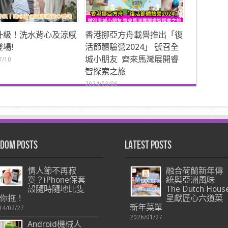
升級！洗水背心及涼感
香港挪亞方舟載譽推出「復
場!
活節體驗營2024」 號召全
城小朋友 齊來馬灣展開睿
7/10
智探索之旅
2024/03/06
dom Posts
Latest Posts
情人節不再寂
融合荷蘭新年傳
寞？iPhone保套
統與亞洲風味
殼隨時隨地比隻
The Dutch Hous
你拖！
呈獻匠心六道菜
新年菜單
14/02/27
2026/01/27
Android機械人