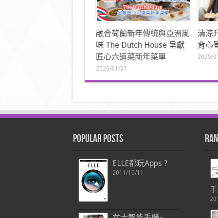
融合荷蘭新年傳統與亞洲風
清涼
味 The Dutch House 呈獻
背心登
匠心六道菜新年菜單
2025/0
2026/01/27
Popular Posts
Ran
ELLE都玩Apps ?
2011/10/11
手
20
女士智能手機–