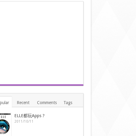
pular
Recent
Comments
Tags
ELLE都玩Apps ?
2011/10/11