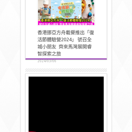
香港挪亞方舟載譽推出「復
活節體驗營2024」 號召全
城小朋友 齊來馬灣展開睿
智探索之旅
2024/03/06