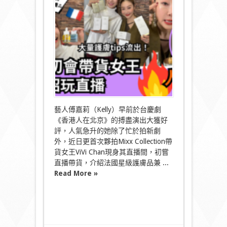
初
會
帶
貨
女
王
美
容
過
招
玩
直
播
藝人傅嘉莉（Kelly）早前於台慶劇
護
《香港人在北京》的搏盡演出大獲好
膚
評，人氣急升的她除了忙於拍新劇
秘
外，近日更首次夥拍Mixx Collection帶
訣
不
貨女王ViVi Chan現身其直播間，初嘗
私
直播帶貨，介紹法國星級護膚品兼 ...
藏〉
Read More »
中