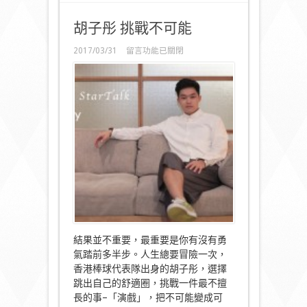
胡子彤 挑戰不可能
在
2017/03/31
留言功能已關閉
〈胡
子
彤
挑
戰
不
可
能〉
中
結果並不重要，最重要是你有沒有勇
氣踏前多半步。人生總要冒險一次，
香港棒球代表隊出身的胡子彤，選擇
跳出自己的舒適圈，挑戰一件最不擅
長的事–「演戲」，把不可能變成可