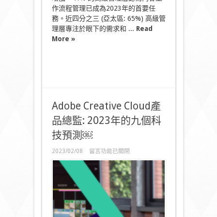
容
作流程管理已成為2023年的首要任
創
作
務。近四分之三 (亞太區: 65%) 高級管
和
理層專注於眼下的需求和 ...
Read
優
More »
化
工
作
流
程
致
勝〉
中
Adobe Creative Cloud產
品總監: 2023年的九個科
技預測￼
在
2023/02/08
留言功能已關閉
〈Adobe
Creative
Cloud
產
品
總
監:
2023