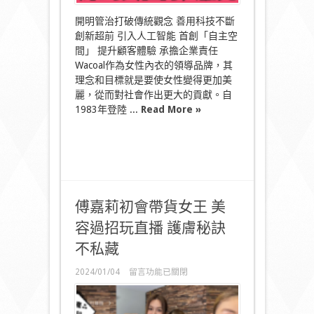
開明管治打破傳統觀念 善用科技不斷
創新超前 引入人工智能 首創「自主空
間」 提升顧客體驗 承擔企業責任
Wacoal作為女性內衣的領導品牌，其
理念和目標就是要使女性變得更加美
麗，從而對社會作出更大的貢獻。自
1983年登陸 ...
Read More »
傅嘉莉初會帶貨女王 美
容過招玩直播 護膚秘訣
不私藏
在
2024/01/04
留言功能已關閉
〈傅
嘉
莉