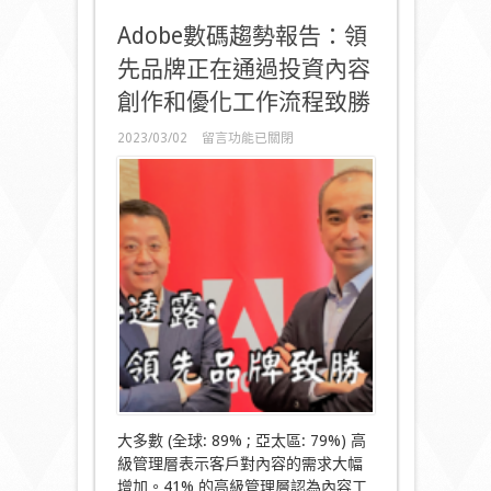
Adobe數碼趨勢報告：領
先品牌正在通過投資內容
創作和優化工作流程致勝
在
2023/03/02
留言功能已關閉
〈Adobe
數
碼
趨
勢
報
告：
領
先
品
牌
正
在
通
過
投
大多數 (全球: 89% ; 亞太區: 79%) 高
資
級管理層表示客戶對內容的需求大幅
內
增加。41% 的高級管理層認為內容工