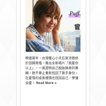
沛
慈
大
個
女〉
中
睽違兩年，台灣暖心小天后曾沛慈終
於回歸樂壇，推出全新唱片「我愛你
以上」，一張證明自己脫胎換骨的專
輯，她不單止重新找回了歌手身份，
在愛情的成長裡頭也找回自己，學懂
自愛。
Read More »