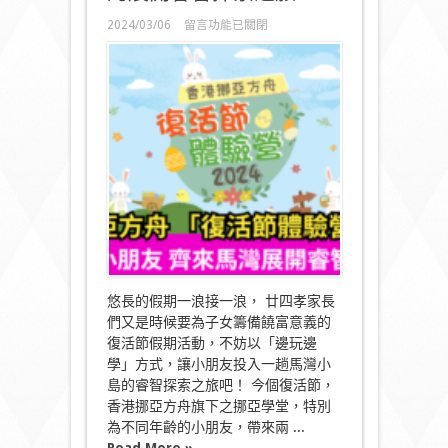
在
2024/03/06
留言功能已關閉
〈香
港
挪
亞
方
舟
載
譽
推
出
「復
活
節
體
驗
營
悠長的假期一浪接一浪， 廿四孝家長
2024」
們又是時候要為子女籌備饒富意義的
號
復活節假期活動，不妨以「邊玩邊
召
學」方式，讓小朋友投入一趟馬灣小
全
城
島的睿智探索之旅吧！ 今個復活節，
小
香港挪亞方舟旗下之挪亞學堂，特別
朋
為不同年齡的小朋友，帶來兩 ...
友