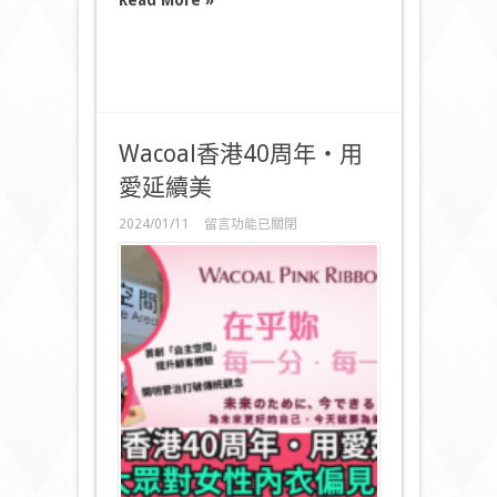
Read More »
齊
來
馬
灣
展
開
睿
智
Wacoal香港40周年‧用
探
索
愛延續美
之
旅〉
在
2024/01/11
留言功能已關閉
中
〈Wacoal
香
港
40
周
年‧
用
愛
延
續
美〉
中