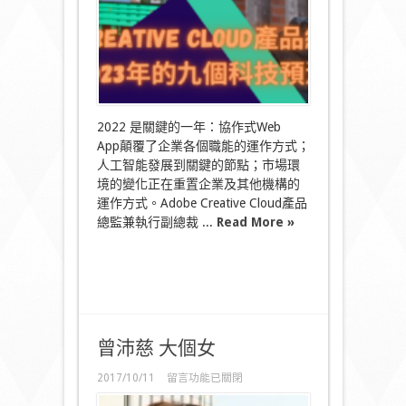
年
的
九
個
科
技
預
測
2022 是關鍵的一年：協作式Web
￼〉
App顛覆了企業各個職能的運作方式；
中
人工智能發展到關鍵的節點；市場環
境的變化正在重置企業及其他機構的
運作方式。Adobe Creative Cloud產品
總監兼執行副總裁 ...
Read More »
曾沛慈 大個女
在
2017/10/11
留言功能已關閉
〈曾