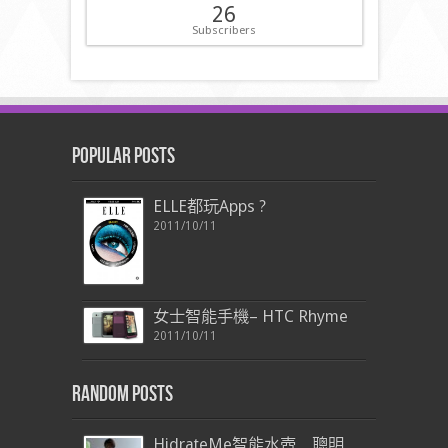
26
Subscribers
Popular Posts
ELLE都玩Apps ?
2011/10/11
女士智能手機– HTC Rhyme
2011/10/11
Random Posts
HidrateMe智能水壺 聰明