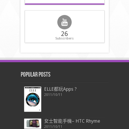
26
Subscribers
Popular Posts
ELLE都玩Apps ?
2011/10/11
女士智能手機– HTC Rhyme
2011/10/11