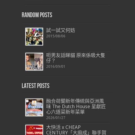
Random Posts
試一試又何妨
2015/08/06
呃男友話睇貓 原來係昅大隻
仔？
2016/09/01
Latest Posts
融合荷蘭新年傳統與亞洲風
味 The Dutch House 呈獻匠
心六道菜新年菜單
2026/01/27
大快活 x CHEAP
CENTURY「大麻成」聯手賀