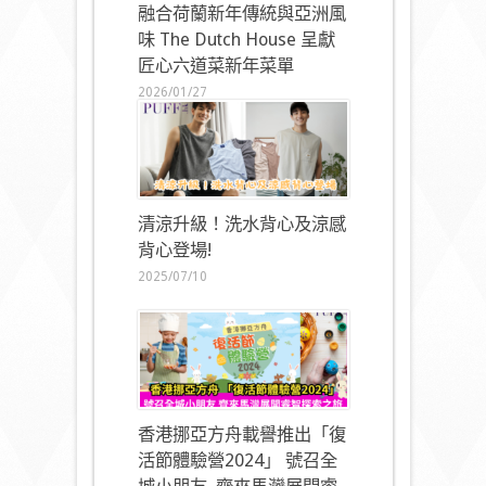
融合荷蘭新年傳統與亞洲風
味 The Dutch House 呈獻
匠心六道菜新年菜單
2026/01/27
清涼升級！洗水背心及涼感
背心登場!
2025/07/10
香港挪亞方舟載譽推出「復
活節體驗營2024」 號召全