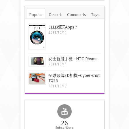
Popular
Recent
Comments
Tags
ELLE都玩Apps ?
2011/10/11
女士智能手機– HTC Rhyme
2011/10/11
全球最薄3D相機–Cyber-shot
TX55
2011/10/17
26
Subscribers