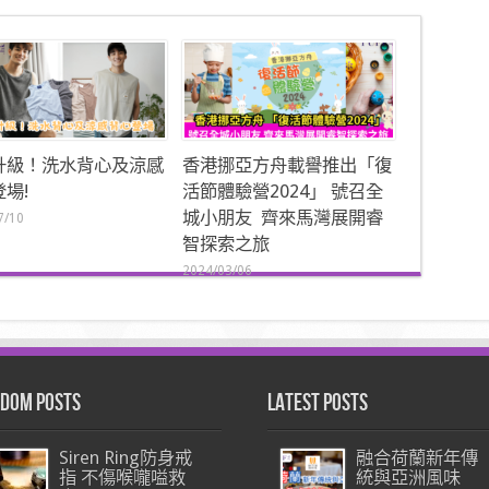
升級！洗水背心及涼感
香港挪亞方舟載譽推出「復
場!
活節體驗營2024」 號召全
城小朋友 齊來馬灣展開睿
7/10
智探索之旅
2024/03/06
dom Posts
Latest Posts
Siren Ring防身戒
融合荷蘭新年傳
指 不傷喉嚨嗌救
統與亞洲風味