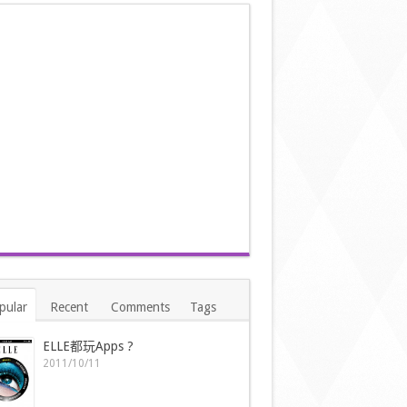
pular
Recent
Comments
Tags
ELLE都玩Apps ?
2011/10/11