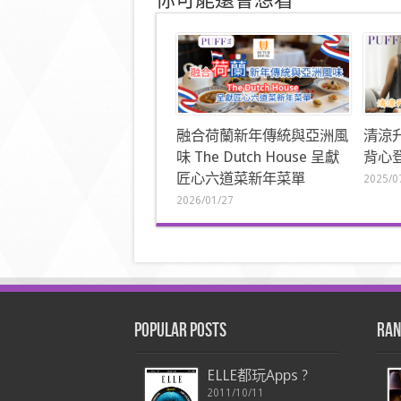
你可能還會想看
融合荷蘭新年傳統與亞洲風
清涼
味 The Dutch House 呈獻
背心登
匠心六道菜新年菜單
2025/0
2026/01/27
Popular Posts
Ran
ELLE都玩Apps ?
2011/10/11